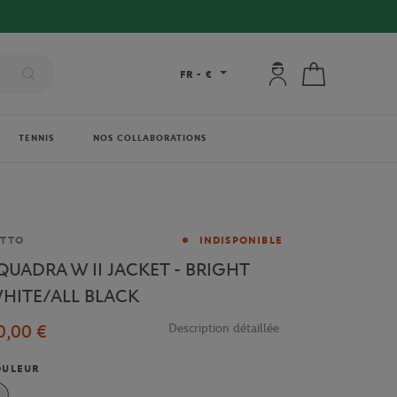
Mon compte : se co
Mon panier
FR
-
€
TENNIS
NOS COLLABORATIONS
rque
OTTO
INDISPONIBLE
QUADRA W II JACKET - BRIGHT
HITE/ALL BLACK
0,00 €
Description détaillée
OULEUR