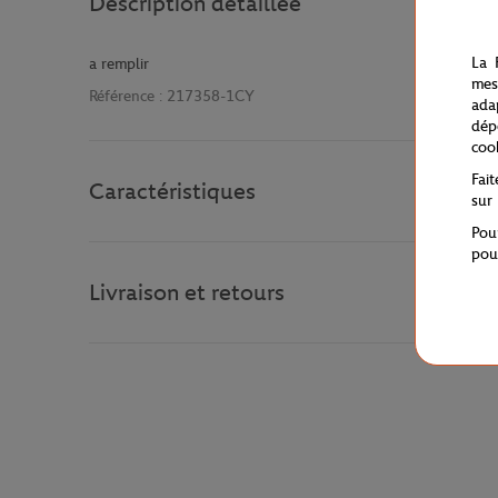
Description détaillée
La 
a remplir
mes
Référence :
217358-1CY
ada
dép
coo
Fai
Caractéristiques
sur
Pou
pou
Livraison et retours