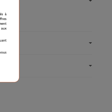
nés à
fres
ment
 aux
quant
 vous