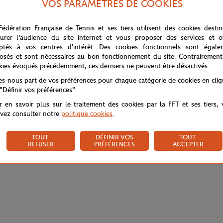
VOS PARAMÈTRES DE COOKIES
Fédération Française de Tennis et ses tiers utilisent des cookies desti
urer l'audience du site internet et vous proposer des services et of
ptés à vos centres d'intérêt. Des cookies fonctionnels sont égale
osés et sont nécessaires au bon fonctionnement du site. Contrairement
kies évoqués précédemment, ces derniers ne peuvent être désactivés.
tes-nous part de vos préférences pour chaque catégorie de cookies en cli
 "Définir vos préférences".
r en savoir plus sur le traitement des cookies par la FFT et ses tiers,
vez consulter notre
politique cookies
.
TOUT
DÉFINIR VOS
TOUT
REFUSER
PRÉFÉRENCES
ACCEPTER