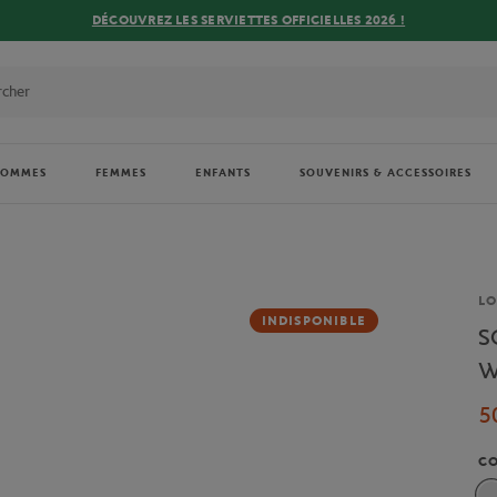
DÉCOUVREZ LES SERVIETTES OFFICIELLES 2026 !
HOMMES
FEMMES
ENFANTS
SOUVENIRS & ACCESSOIRES
Ma
L
INDISPONIBLE
S
W
5
C