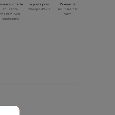
ivraison offerte
14 jours pour
Paiements
en France
changer d'avis
sécurisés par
dès 80€ (voir
carte
conditions)