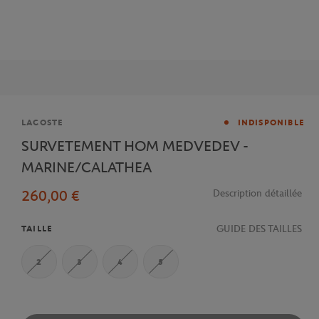
Marque
LACOSTE
INDISPONIBLE
SURVETEMENT HOM MEDVEDEV -
MARINE/CALATHEA
260,00 €
Description détaillée
GUIDE DES TAILLES
TAILLE
2
3
4
5