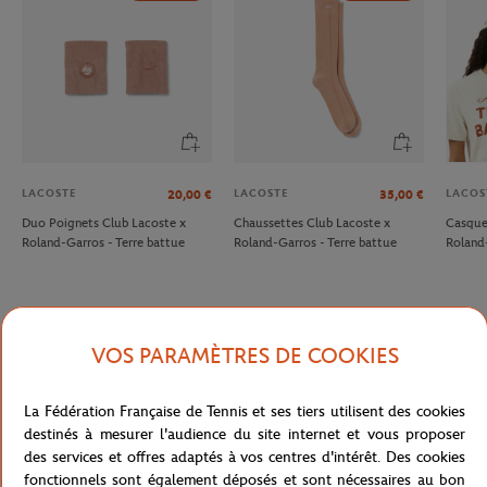
LACOSTE
LACOSTE
LACOS
20,00
€
35,00
€
Duo Poignets Club Lacoste x
Chaussettes Club Lacoste x
Casque
Roland-Garros - Terre battue
Roland-Garros - Terre battue
Roland
VOS PARAMÈTRES DE COOKIES
Description détaillée
La Fédération Française de Tennis et ses tiers utilisent des cookies
description-fr_FR
destinés à mesurer l'audience du site internet et vous proposer
Référence :
WH8978-RIJ
des services et offres adaptés à vos centres d'intérêt. Des cookies
fonctionnels sont également déposés et sont nécessaires au bon