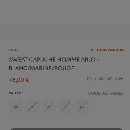
Marque
FILA
INDISPONIBLE
SWEAT CAPUCHE HOMME ARLO -
BLANC/MARINE/ROUGE
78,00 €
Description détaillée
GUIDE DES TAILLES
TAILLE
XS
S
M
L
XL