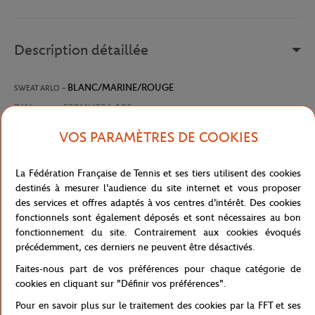
Description détaillée
BLANC/MARINE/ROUGE
SWEAT ARLO –
Référence :
S22MH026-100
VOS PARAMÈTRES DE COOKIES
Caractéristiques
La Fédération Française de Tennis et ses tiers utilisent des cookies
destinés à mesurer l'audience du site internet et vous proposer
des services et offres adaptés à vos centres d'intérêt. Des cookies
fonctionnels sont également déposés et sont nécessaires au bon
Livraison et retours
fonctionnement du site. Contrairement aux cookies évoqués
précédemment, ces derniers ne peuvent être désactivés.
Faites-nous part de vos préférences pour chaque catégorie de
cookies en cliquant sur "Définir vos préférences".
Pour en savoir plus sur le traitement des cookies par la FFT et ses