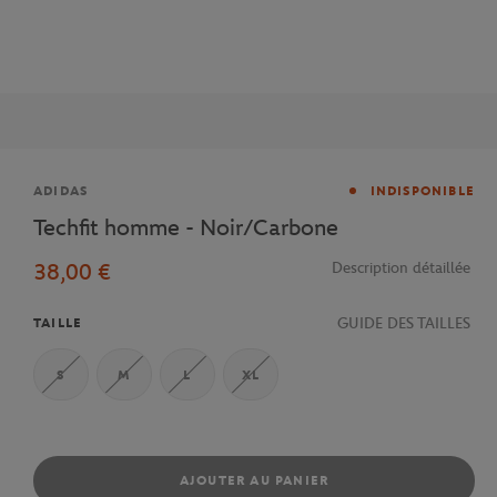
Marque
ADIDAS
INDISPONIBLE
Techfit homme - Noir/Carbone
38,00 €
Description détaillée
GUIDE DES TAILLES
TAILLE
S
M
L
XL
AJOUTER AU PANIER