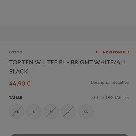
Marque
LOTTO
INDISPONIBLE
TOP TEN W II TEE PL - BRIGHT WHITE/ALL
BLACK
44,90 €
Description détaillée
GUIDE DES TAILLES
TAILLE
XS
S
M
L
XL