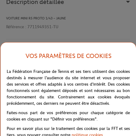
Description détaillée
VOITURE MINI R5 PROTO 1/43 – JAUNE
Référence :
7711949351-TU
Caractéristiques
VOS PARAMÈTRES DE COOKIES
La Fédération Française de Tennis et ses tiers utilisent des cookies
destinés à mesurer l'audience du site internet et vous proposer
Livraison et retours
des services et offres adaptés à vos centres d'intérêt. Des cookies
fonctionnels sont également déposés et sont nécessaires au bon
fonctionnement du site. Contrairement aux cookies évoqués
précédemment, ces derniers ne peuvent être désactivés.
Faites-nous part de vos préférences pour chaque catégorie de
cookies en cliquant sur "Définir vos préférences".
Boutique
Concession
VOITURE MINI R5 PROTO 1/4
Accueil
Pour en savoir plus sur le traitement des cookies par la FFT et ses
tiers, vous pouvez consulter notre
politique cookies
.