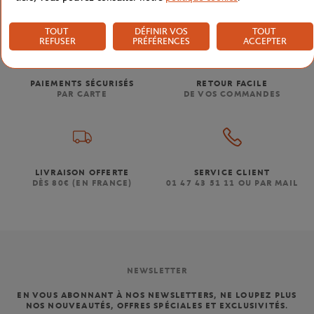
TOUT
DÉFINIR VOS
TOUT
REFUSER
PRÉFÉRENCES
ACCEPTER
PAIEMENTS SÉCURISÉS
RETOUR FACILE
PAR CARTE
DE VOS COMMANDES
LIVRAISON OFFERTE
SERVICE CLIENT
DÈS 80€ (EN FRANCE)
01 47 43 51 11 OU PAR MAIL
NEWSLETTER
EN VOUS ABONNANT À NOS NEWSLETTERS, NE LOUPEZ PLUS
NOS NOUVEAUTÉS, OFFRES SPÉCIALES ET EXCLUSIVITÉS.