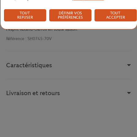
d'un joueur en plein geste, balles éparpillées sur la terre battue —
vient compléter cette pièce d'une signature visuelle forte. Le logo
TOUT
DÉFINIR VOS
TOUT
Roland-Garros et le crocodile brodé cousu à la taille finalisent cet
REFUSER
PRÉFÉRENCES
ACCEPTER
ensemble avec une finition premium et authentique, pour porter
l'esprit Roland-Garros en toute saison.
Référence :
SH0745-70V
Caractéristiques
Livraison et retours