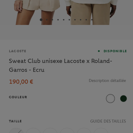
Marque
LACOSTE
DISPONIBLE
Sweat Club unisexe Lacoste x Roland-
Garros - Ecru
190,00 €
Description détaillée
COULEUR
Ecru
Vert 
GUIDE DES TAILLES
TAILLE