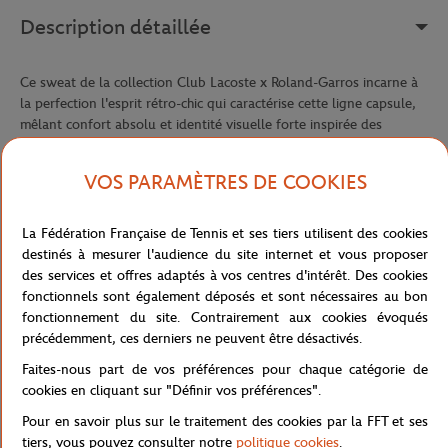
Description détaillée
Ce sweat de la collection Club Lacoste x Roland-Garros incarne à
la perfection l'esprit rétro-chic qui caractérise cette ligne capsule,
mêlant confort absolu et identité visuelle forte inspirée des
grandes heures du tournoi. Réalisé en molleton de coton issu de
l'agriculture biologique, il offre une matière épaisse, douce et
VOS PARAMÈTRES DE COOKIES
chaleureuse, pensée pour accompagner les journées fraîches
comme les moments de détente entre deux sessions.
La Fédération Française de Tennis et ses tiers utilisent des cookies
Sa coupe relaxed fit, aux épaules légèrement tombantes, lui
destinés à mesurer l'audience du site internet et vous proposer
confère une silhouette décontractée et intemporelle, pensée pour
des services et offres adaptés à vos centres d'intérêt. Des cookies
s'adapter à toutes les morphologies dans un esprit unisexe affirmé.
fonctionnels sont également déposés et sont nécessaires au bon
Les finitions côtelées à la taille et aux poignets apportent
fonctionnement du site. Contrairement aux cookies évoqués
structure et maintien, pour un vêtement qui conserve sa forme au
précédemment, ces derniers ne peuvent être désactivés.
fil du temps.
Faites-nous part de vos préférences pour chaque catégorie de
Sur la poitrine, la broderie Lacoste x Roland-Garros affiche
cookies en cliquant sur "Définir vos préférences".
fièrement cette collaboration emblématique, dans un esprit
graphique vintage qui évoque les affiches historiques du tournoi.
Pour en savoir plus sur le traitement des cookies par la FFT et ses
Au dos, une illustration de court de tennis — filet tendu, ombre
tiers, vous pouvez consulter notre
politique cookies
.