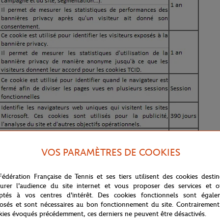
VOS PARAMÈTRES DE COOKIES
Fédération Française de Tennis et ses tiers utilisent des cookies desti
urer l'audience du site internet et vous proposer des services et of
ptés à vos centres d'intérêt. Des cookies fonctionnels sont égale
e de contenir des cookies émis par des tiers. Les cookies et autres traceu
osés et sont nécessaires au bon fonctionnement du site. Contrairement
nt externes, qui sont susceptibles, si vous acceptez ces cookies, de trait
kies évoqués précédemment, ces derniers ne peuvent être désactivés.
s concernant.