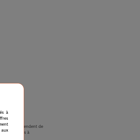
nés à
fres
ment
rs de tiers dépendent de
 aux
er des données à