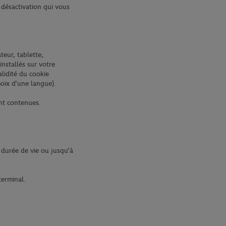
e désactivation qui vous
teur, tablette,
installés sur votre
alidité du cookie
hoix d’une langue).
ont contenues.
 durée de vie ou jusqu’à
terminal.