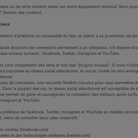
ment ou de refus doivent rester sur votre équipement terminal. Vous po
 7 Gestion des cookies).
ciaux
ttent d’améliorer la convivialité du Site, et aident à sa promotion via les
dules (boutons de connexion) permettant à un utilisateur, s’il dispose d’
eaux sociaux suivants : Facebook, Twitter, Instagram et YouTube.
 sont uniquement des liens et non des "plugins sociaux". Si vous n'utili
ra transmise au réseau social sélectionné, et aucun cookie ne sera envoy
ctionné.
outon de connexion, une nouvelle fenêtre s'ouvrira pour vous permettre 
. Dans la plupart des cas, le réseau social sélectionné est susceptible de
ie permet de gérer et sauvegarder la connexion des visiteurs après qu’ils 
 Instagram et YouTube
la politique de Facebook, Twitter, Instagram et YouTube en matière de cooki
, merci de consulter leurs sites respectifs :
 des cookies (facebook.com)
ookies et des technologies similaires (twitter.com)