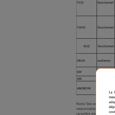
La 
mes
ada
Notre Site est susceptibl
dép
responsables de traiteme
coo
caractère personnel vou