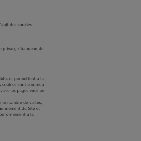
’agit des cookies
ère privacy / bandeau de
ite, et permettent à la
ns cookies sont soumis à
iviser les pages vues en
r le nombre de visites,
tionnement du Site et
 conformément à la