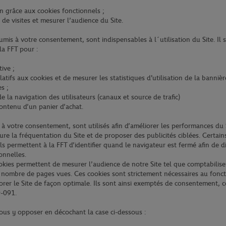
ion grâce aux cookies fonctionnels ;
s de visites et mesurer l’audience du Site.
mis à votre consentement, sont indispensables à l´utilisation du Site. Il s
la FFT pour :
tive ;
elatifs aux cookies et de mesurer les statistiques d'utilisation de la banni
s ;
e la navigation des utilisateurs (canaux et source de trafic)
ontenu d’un panier d’achat.
à votre consentement, sont utilisés afin d’améliorer les performances du S
ure la fréquentation du Site et de proposer des publicités ciblées. Certai
s permettent à la FFT d’identifier quand le navigateur est fermé afin de d
ionnelles.
ookies permettent de mesurer l’audience de notre Site tel que comptabilise
e nombre de pages vues. Ces cookies sont strictement nécessaires au fonc
rer le Site de façon optimale. Ils sont ainsi exemptés de consentement,
0-091.
ous y opposer en décochant la case ci-dessous :