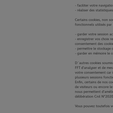
- faciliter votre navigat
- réaliser des statistique
Certains cookies, non sou
fonctionnels utilisés par 
- garder votre session ac
- enregistrer vos choix r
consentement des cookie
- permettre le stockage d
- garder en mémoire le c
D´autres cookies soumis 
FFT d’analyser et de mes
votre consentement car il
plusieurs sessions fonct
Enfin, certains de nos c
de visiteurs ou encore l
nous permettent d’amélio
délibération Cnil N°202
Vous pouvez toutefois v