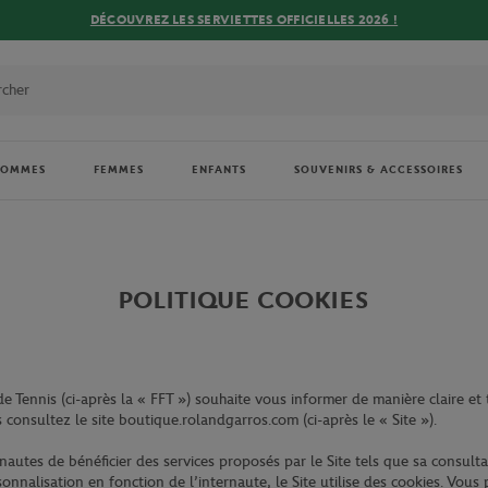
DÉCOUVREZ LES SERVIETTES OFFICIELLES 2026 !
HOMMES
FEMMES
ENFANTS
SOUVENIRS & ACCESSOIRES
POLITIQUE COOKIES
e Tennis (ci-après la « FFT ») souhaite vous informer de manière claire et
consultez le site boutique.rolandgarros.com (ci-après le « Site »).
autes de bénéficier des services proposés par le Site tels que sa consulta
sonnalisation en fonction de l’internaute, le Site utilise des cookies. Vo