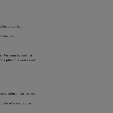
lées ci-après :
u Site, ou
e. Par conséquent, si
rons plus que vous avez
tez refuser sur ce site.
u Site et vous pouvez