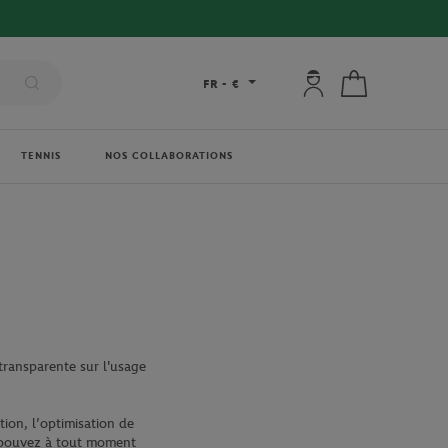
Mon compte : se co
Mon panier
FR
-
€
TENNIS
NOS COLLABORATIONS
 transparente sur l'usage
tion, l’optimisation de
us pouvez à tout moment