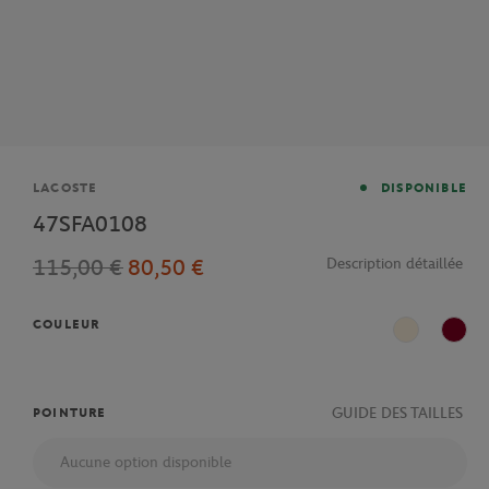
Marque
LACOSTE
DISPONIBLE
47SFA0108
115,00 €
80,50 €
Description détaillée
COULEUR
Beige
Bord
GUIDE DES TAILLES
POINTURE
Aucune option disponible