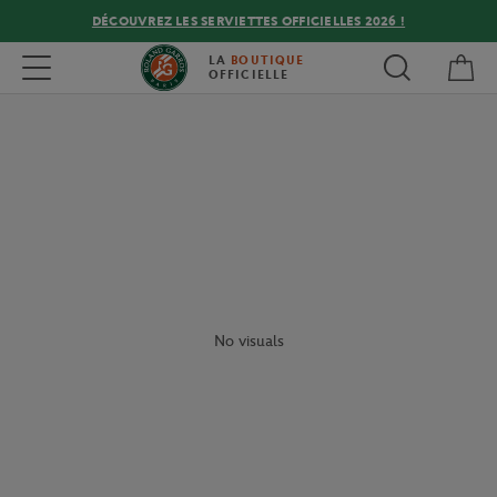
DÉCOUVREZ LES SERVIETTES OFFICIELLES 2026 !
Mon
Toggle navigation
LA
BOUTIQUE
OFFICIELLE
No visuals