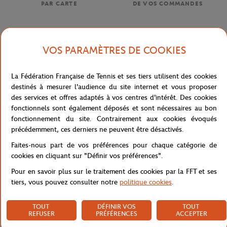
PAR CARTE
DE VOS COMMANDES
VOS PARAMÈTRES DE COOKIES
LIVRAISON OFFERTE
SERVICE CLIENT
DÈS 80€ (EN FRANCE)
01 47 43 51 11 OU PAR MAIL
La Fédération Française de Tennis et ses tiers utilisent des cookies
destinés à mesurer l'audience du site internet et vous proposer
des services et offres adaptés à vos centres d'intérêt. Des cookies
fonctionnels sont également déposés et sont nécessaires au bon
fonctionnement du site. Contrairement aux cookies évoqués
précédemment, ces derniers ne peuvent être désactivés.
NEWSLETTER
Faites-nous part de vos préférences pour chaque catégorie de
EN VOUS ABONNANT À NOS NEWSLETTERS, NE LOUPEZ PLUS
cookies en cliquant sur "Définir vos préférences".
NOS NOUVEAUTÉS, OFFRES SPÉCIALES ET EXCLUSIVITÉS.
Pour en savoir plus sur le traitement des cookies par la FFT et ses
tiers, vous pouvez consulter notre
politique cookies
.
Politique de confidentialité
TOUT
DÉFINIR VOS
TOUT
REFUSER
PRÉFÉRENCES
ACCEPTER