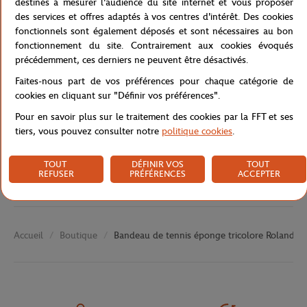
destinés à mesurer l'audience du site internet et vous proposer
des services et offres adaptés à vos centres d'intérêt. Des cookies
Référence :
RPEU0220-MLT-TU
fonctionnels sont également déposés et sont nécessaires au bon
fonctionnement du site. Contrairement aux cookies évoqués
précédemment, ces derniers ne peuvent être désactivés.
Caractéristiques
Faites-nous part de vos préférences pour chaque catégorie de
cookies en cliquant sur "Définir vos préférences".
Pour en savoir plus sur le traitement des cookies par la FFT et ses
tiers, vous pouvez consulter notre
politique cookies
.
Livraison et retours
TOUT
DÉFINIR VOS
TOUT
REFUSER
PRÉFÉRENCES
ACCEPTER
Boutique
Bandeau de tennis éponge tricolore Roland-Ga
Accueil