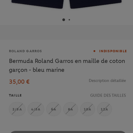
Marque
ROLAND GARROS
INDISPONIBLE
Bermuda Roland Garros en maille de coton
garçon - bleu marine
35,00 €
Description détaillée
GUIDE DES TAILLES
TAILLE
2/3A
4/5A
6A
8A
10A
12A