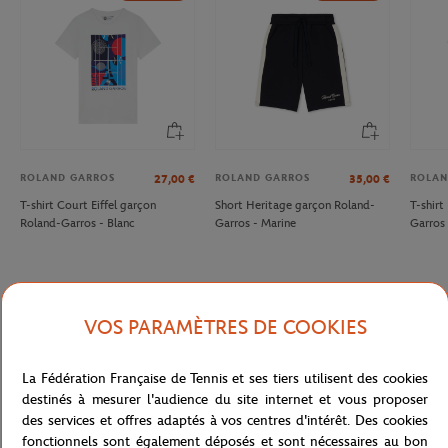
ROLAND GARROS
ROLAND GARROS
ROLAN
27,00
€
35,00
€
T-shirt Court Eiffel garçon
Short Heritage garçon Roland-
T-shir
Roland-Garros - Blanc
Garros - Marine
Garros 
VOS PARAMÈTRES DE COOKIES
Description détaillée
La Fédération Française de Tennis et ses tiers utilisent des cookies
Bermuda Roland Garros en maille de coton garçon - bleu marine
destinés à mesurer l'audience du site internet et vous proposer
Référence :
RSHB0220-MAR
des services et offres adaptés à vos centres d'intérêt. Des cookies
fonctionnels sont également déposés et sont nécessaires au bon