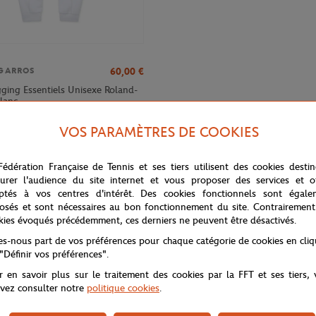
60,00
€
GARROS
gging Essentiels Unisexe Roland-
Blanc
VOS PARAMÈTRES DE COOKIES
Fédération Française de Tennis et ses tiers utilisent des cookies desti
urer l'audience du site internet et vous proposer des services et of
ptés à vos centres d'intérêt. Des cookies fonctionnels sont égale
osés et sont nécessaires au bon fonctionnement du site. Contrairement
kies évoqués précédemment, ces derniers ne peuvent être désactivés.
tes-nous part de vos préférences pour chaque catégorie de cookies en cli
 "Définir vos préférences".
r en savoir plus sur le traitement des cookies par la FFT et ses tiers,
vez consulter notre
politique cookies
.