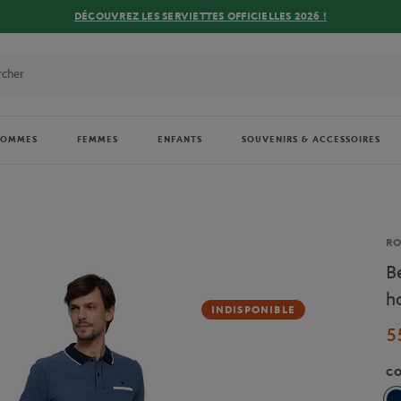
DÉCOUVREZ LES SERVIETTES OFFICIELLES 2026 !
HOMMES
FEMMES
ENFANTS
SOUVENIRS & ACCESSOIRES
Ma
R
B
h
INDISPONIBLE
5
C