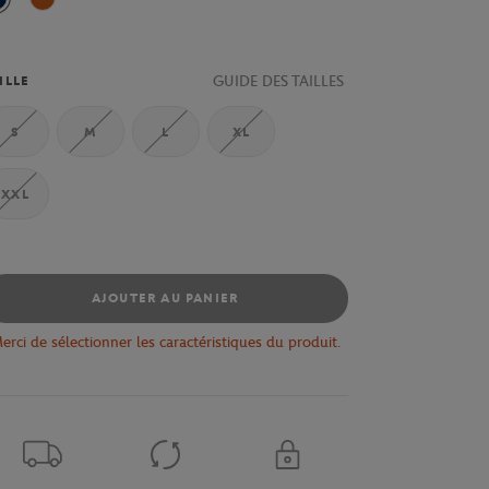
Marine
Terre Battue
GUIDE DES TAILLES
ILLE
S
M
L
XL
XXL
AJOUTER AU PANIER
erci de sélectionner les caractéristiques du produit.