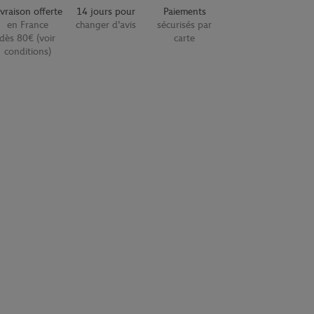
ivraison offerte
14 jours pour
Paiements
en France
changer d'avis
sécurisés par
dès 80€ (voir
carte
conditions)