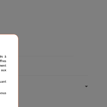
nés à
fres
ment
 aux
quant
 vous