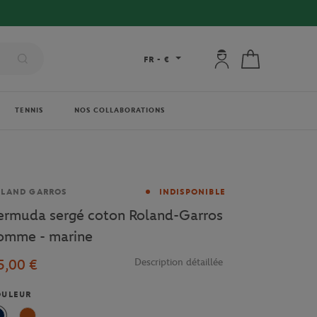
Mon compte : se co
Mon panier
FR
-
€
TENNIS
NOS COLLABORATIONS
rque
OLAND GARROS
INDISPONIBLE
ermuda sergé coton Roland-Garros
omme - marine
5,00 €
Description détaillée
OULEUR