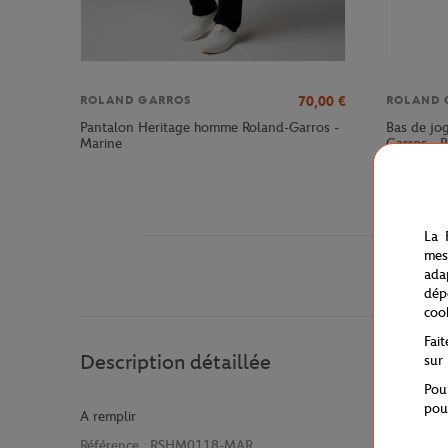
70,00
€
ROLAND GARROS
ROLAND 
Pantalon Heritage homme Roland-Garros -
Bas de jo
Marine
Garros - 
La 
mes
ada
dép
coo
Fai
Description détaillée
sur
Pou
pou
A remplir
Référence :
RSHM0118-MAR