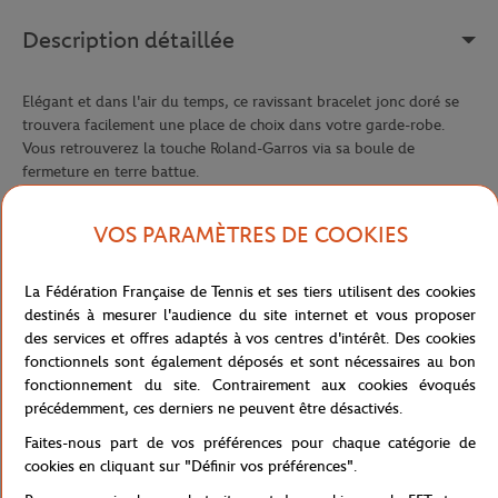
Description détaillée
Elégant et dans l'air du temps, ce ravissant bracelet jonc doré se
trouvera facilement une place de choix dans votre garde-robe.
Vous retrouverez la touche Roland-Garros via sa boule de
fermeture en terre battue.
Référence :
RBIW0519-TBA-TU
VOS PARAMÈTRES DE COOKIES
La Fédération Française de Tennis et ses tiers utilisent des cookies
Caractéristiques
destinés à mesurer l'audience du site internet et vous proposer
des services et offres adaptés à vos centres d'intérêt. Des cookies
fonctionnels sont également déposés et sont nécessaires au bon
fonctionnement du site. Contrairement aux cookies évoqués
Livraison et retours
précédemment, ces derniers ne peuvent être désactivés.
Faites-nous part de vos préférences pour chaque catégorie de
cookies en cliquant sur "Définir vos préférences".