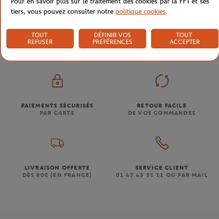
Pour en savoir plus sur le traitement des cookies par la FFT et ses
tiers, vous pouvez consulter notre
politique cookies
.
Boutique
Femmes
Bracelet jonc Roland-Garros femme
Accueil
TOUT
DÉFINIR VOS
TOUT
REFUSER
PRÉFÉRENCES
ACCEPTER
PAIEMENTS SÉCURISÉS
RETOUR FACILE
PAR CARTE
DE VOS COMMANDES
LIVRAISON OFFERTE
SERVICE CLIENT
DÈS 80€ (EN FRANCE)
01 47 43 51 11 OU PAR MAIL