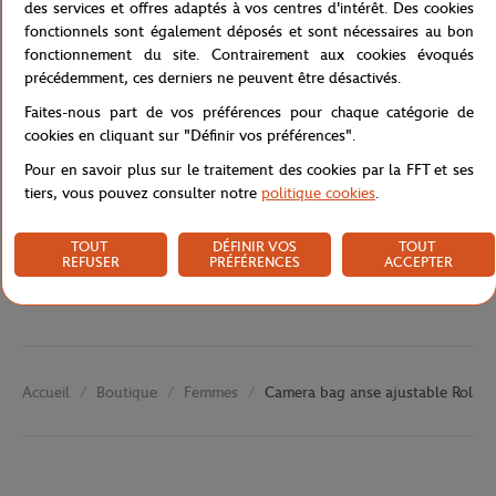
des services et offres adaptés à vos centres d'intérêt. Des cookies
toute sécurité pendant votre journée sur le stade.
fonctionnels sont également déposés et sont nécessaires au bon
Référence :
RBGU0319-MAR-TU
fonctionnement du site. Contrairement aux cookies évoqués
précédemment, ces derniers ne peuvent être désactivés.
Faites-nous part de vos préférences pour chaque catégorie de
cookies en cliquant sur "Définir vos préférences".
Caractéristiques
Pour en savoir plus sur le traitement des cookies par la FFT et ses
tiers, vous pouvez consulter notre
politique cookies
.
Livraison et retours
TOUT
DÉFINIR VOS
TOUT
REFUSER
PRÉFÉRENCES
ACCEPTER
Boutique
Femmes
Camera bag anse ajustable Roland
Accueil