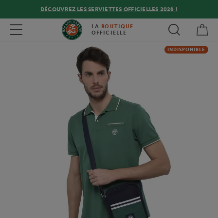
DÉCOUVREZ LES SERVIETTES OFFICIELLES 2026 !
Mon
Toggle navigation
LA
BOUTIQUE
OFFICIELLE
INDISPONIBLE