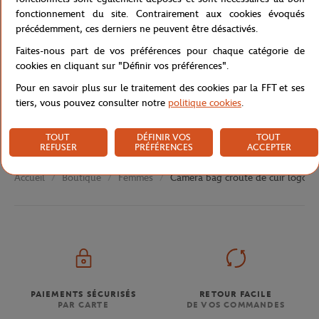
Caractéristiques
fonctionnement du site. Contrairement aux cookies évoqués
précédemment, ces derniers ne peuvent être désactivés.
Faites-nous part de vos préférences pour chaque catégorie de
cookies en cliquant sur "Définir vos préférences".
Livraison et retours
Pour en savoir plus sur le traitement des cookies par la FFT et ses
tiers, vous pouvez consulter notre
politique cookies
.
TOUT
DÉFINIR VOS
TOUT
REFUSER
PRÉFÉRENCES
ACCEPTER
Boutique
Femmes
Camera bag croûte de cuir logo R
Accueil
PAIEMENTS SÉCURISÉS
RETOUR FACILE
PAR CARTE
DE VOS COMMANDES