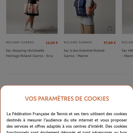
ROLAND GARROS
ROLAND GARROS
ROLAN
12,00
€
57,00
€
Sac shopping réutilisable
Sac à dos Essentiel Roland-
Sac 48
Heritage Roland-Garros - Ecru
Garros - Marine
- Marin
Description détaillée
VOS PARAMÈTRES DE COOKIES
A remplir
Référence :
RBGU0718-BLG-TU
La Fédération Française de Tennis et ses tiers utilisent des cookies
destinés à mesurer l'audience du site internet et vous proposer
des services et offres adaptés à vos centres d'intérêt. Des cookies
fonctionnels sont également déposés et sont nécessaires au bon