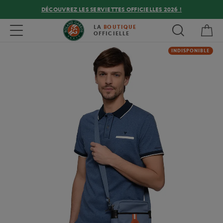
DÉCOUVREZ LES SERVIETTES OFFICIELLES 2026 !
Mon
Toggle navigation
LA
BOUTIQUE
OFFICIELLE
INDISPONIBLE