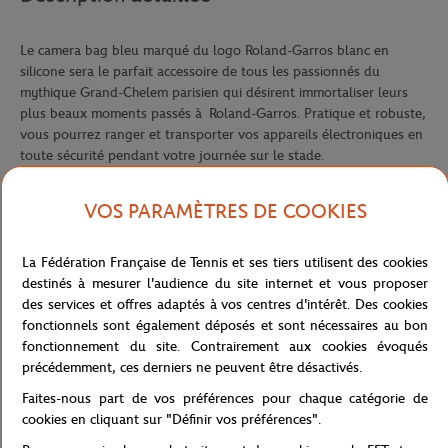
Le camera bag bleu marqué du logo Roland-Garros blanc en
silicone sera le parfait accessoire de tous les passionnés du
mythique Grand-Chelem parisien qui désirent immortaliser leurs
plus beaux moments passés à Roland-Garros. Pratique et robuste,
vous pourrez ranger et transporter vos appareils électroniques en
toute sécurité pendant votre journée sur le stade.
Référence :
RBGU0417-BLE-TU
VOS PARAMÈTRES DE COOKIES
La Fédération Française de Tennis et ses tiers utilisent des cookies
Caractéristiques
destinés à mesurer l'audience du site internet et vous proposer
des services et offres adaptés à vos centres d'intérêt. Des cookies
fonctionnels sont également déposés et sont nécessaires au bon
fonctionnement du site. Contrairement aux cookies évoqués
Livraison et retours
précédemment, ces derniers ne peuvent être désactivés.
Faites-nous part de vos préférences pour chaque catégorie de
cookies en cliquant sur "Définir vos préférences".