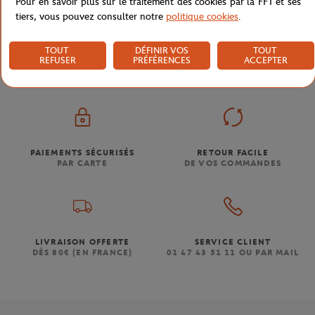
Pour en savoir plus sur le traitement des cookies par la FFT et ses
tiers, vous pouvez consulter notre
politique cookies
.
Boutique
Femmes
Camera bag Roland-Garros logo -
Accueil
TOUT
DÉFINIR VOS
TOUT
REFUSER
PRÉFÉRENCES
ACCEPTER
PAIEMENTS SÉCURISÉS
RETOUR FACILE
PAR CARTE
DE VOS COMMANDES
LIVRAISON OFFERTE
SERVICE CLIENT
DÈS 80€ (EN FRANCE)
01 47 43 51 11 OU PAR MAIL