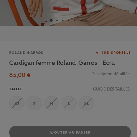
Marque
ROLAND GARROS
INDISPONIBLE
Cardigan femme Roland-Garros - Ecru
85,00 €
Description détaillée
GUIDE DES TAILLES
TAILLE
XS
S
M
L
XL
AJOUTER AU PANIER