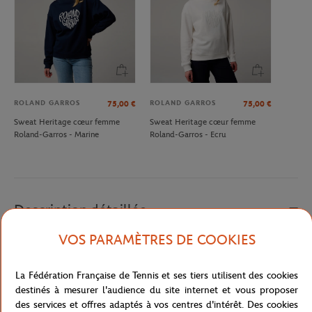
ROLAND GARROS
ROLAND GARROS
75,00
€
75,00
€
Sweat Heritage cœur femme
Sweat Heritage cœur femme
Roland-Garros - Marine
Roland-Garros - Ecru
Description détaillée
VOS PARAMÈTRES DE COOKIES
Cardigan pour femme Roland-Garros écru bordé de terre-battue,
en clin d'oeil au tournoi. Sa forme droite permettra une association
La Fédération Française de Tennis et ses tiers utilisent des cookies
avec un chino comme avec une jupe, pour une allure chic et
destinés à mesurer l'audience du site internet et vous proposer
singulière.
des services et offres adaptés à vos centres d'intérêt. Des cookies