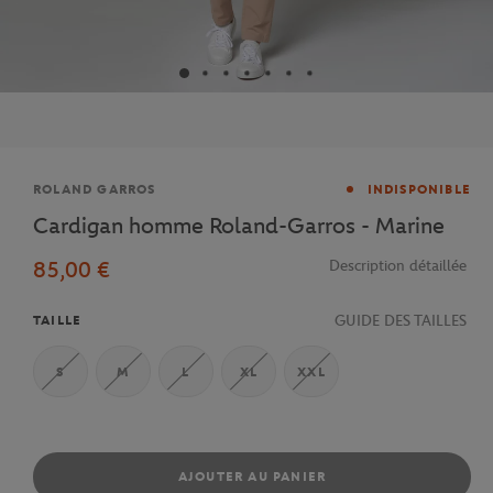
Marque
ROLAND GARROS
INDISPONIBLE
Cardigan homme Roland-Garros - Marine
85,00 €
Description détaillée
GUIDE DES TAILLES
TAILLE
S
M
L
XL
XXL
AJOUTER AU PANIER