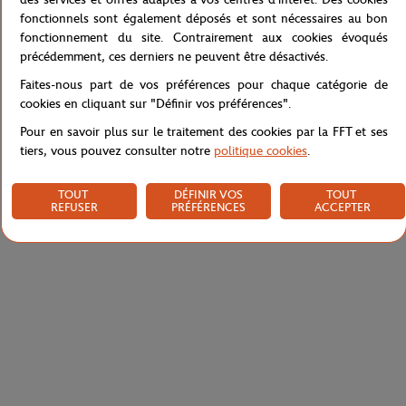
fonctionnels sont également déposés et sont nécessaires au bon
Référence :
RPUM0122-MAR
fonctionnement du site. Contrairement aux cookies évoqués
précédemment, ces derniers ne peuvent être désactivés.
Faites-nous part de vos préférences pour chaque catégorie de
Caractéristiques
cookies en cliquant sur "Définir vos préférences".
Pour en savoir plus sur le traitement des cookies par la FFT et ses
tiers, vous pouvez consulter notre
politique cookies
.
Livraison et retours
TOUT
DÉFINIR VOS
TOUT
REFUSER
PRÉFÉRENCES
ACCEPTER