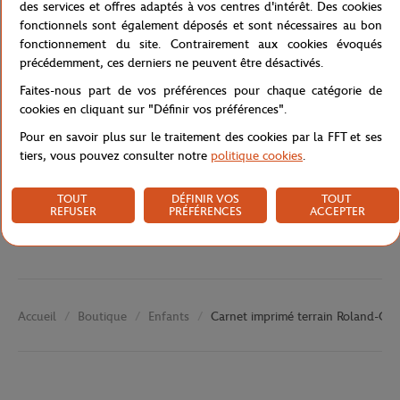
des services et offres adaptés à vos centres d'intérêt. Des cookies
idées et vos inspirations.
fonctionnels sont également déposés et sont nécessaires au bon
Référence :
RPPU0123-TBA-TU
fonctionnement du site. Contrairement aux cookies évoqués
précédemment, ces derniers ne peuvent être désactivés.
Faites-nous part de vos préférences pour chaque catégorie de
cookies en cliquant sur "Définir vos préférences".
Caractéristiques
Pour en savoir plus sur le traitement des cookies par la FFT et ses
tiers, vous pouvez consulter notre
politique cookies
.
Livraison et retours
TOUT
DÉFINIR VOS
TOUT
REFUSER
PRÉFÉRENCES
ACCEPTER
Boutique
Enfants
Carnet imprimé terrain Roland-Garr
Accueil