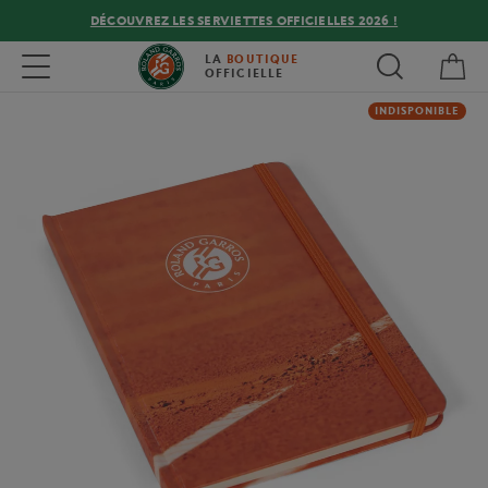
DÉCOUVREZ LES SERVIETTES OFFICIELLES 2026 !
Mon
Toggle navigation
LA
BOUTIQUE
OFFICIELLE
INDISPONIBLE