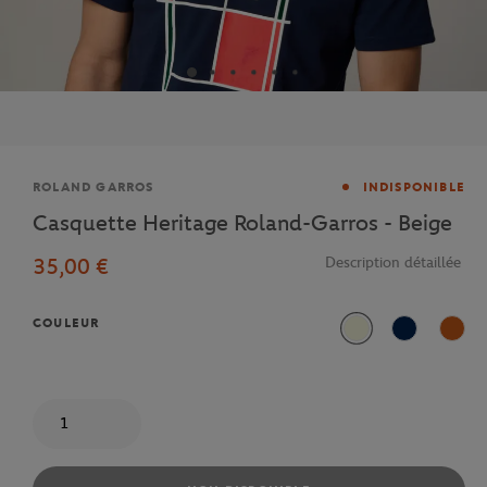
Marque
ROLAND GARROS
INDISPONIBLE
Casquette Heritage Roland-Garros - Beige
35,00 €
Description détaillée
COULEUR
Beige
Marine
Terre
Quantité