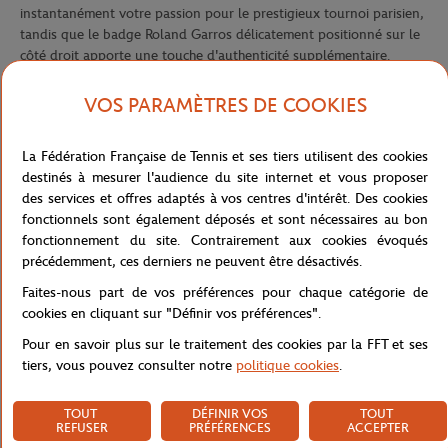
instantanément votre passion pour le prestigieux tournoi parisien,
tandis que le badge Roland Garros délicatement positionné sur le
côté droit apporte une touche d'authenticité supplémentaire.
Confectionnée avec un soin minutieux, cette casquette allie
VOS PARAMÈTRES DE COOKIES
l'élégance intemporelle de sa teinte beige à la fonctionnalité d'une
coiffe parfaitement structurée. Les œillets respirants
stratégiquement placés garantissent une ventilation optimale lors
La Fédération Française de Tennis et ses tiers utilisent des cookies
des journées ensoleillées, maintenant votre confort même durant
destinés à mesurer l'audience du site internet et vous proposer
les sessions les plus intenses. La fermeture ajustable à l'arrière
des services et offres adaptés à vos centres d'intérêt. Des cookies
assure un maintien personnalisé qui s'adapte parfaitement à votre
fonctionnels sont également déposés et sont nécessaires au bon
morphologie.
fonctionnement du site. Contrairement aux cookies évoqués
précédemment, ces derniers ne peuvent être désactivés.
Le système de réglage avec boucle métallique Roland Garros
gravée témoigne de l'attention particulière portée aux détails,
Faites-nous part de vos préférences pour chaque catégorie de
signature de la collection Heritage. Que vous soyez dans les
cookies en cliquant sur "Définir vos préférences".
tribunes de Roland Garros ou en balade urbaine, cette casquette
Pour en savoir plus sur le traitement des cookies par la FFT et ses
devient l'accessoire incontournable pour exprimer votre
tiers, vous pouvez consulter notre
politique cookies
.
attachement à l'univers du tennis avec style et distinction, tout en
protégeant efficacement votre visage des rayons du soleil.
TOUT
DÉFINIR VOS
TOUT
Référence :
RCQU0625-BEI-TU
REFUSER
PRÉFÉRENCES
ACCEPTER