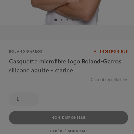
Marque
ROLAND GARROS
INDISPONIBLE
Casquette microfibre logo Roland-Garros
silicone adulte - marine
Description détaillée
Quantité
NON DISPONIBLE
EXPÉDIÉ SOUS 24H