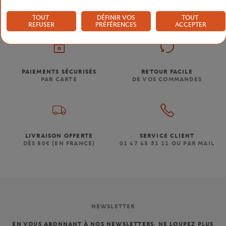
TOUT
DÉFINIR VOS
TOUT
REFUSER
PRÉFÉRENCES
ACCEPTER
PAIEMENTS SÉCURISÉS
RETOUR FACILE
PAR CARTE
DE VOS COMMANDES
LIVRAISON OFFERTE
SERVICE CLIENT
DÈS 80€ (EN FRANCE)
01 47 43 51 11 OU PAR MAIL
NEWSLETTER
EN VOUS ABONNANT À NOS NEWSLETTERS, NE LOUPEZ PLUS