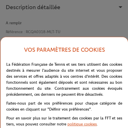
Description détaillée
A remplir
Référence :
RCQA0318-MLT-TU
VOS PARAMÈTRES DE COOKIES
Caractéristiques
La Fédération Française de Tennis et ses tiers utilisent des cookies
destinés à mesurer l'audience du site internet et vous proposer
des services et offres adaptés à vos centres d'intérêt. Des cookies
Livraison et retours
fonctionnels sont également déposés et sont nécessaires au bon
fonctionnement du site. Contrairement aux cookies évoqués
précédemment, ces derniers ne peuvent être désactivés.
Faites-nous part de vos préférences pour chaque catégorie de
cookies en cliquant sur "Définir vos préférences".
Pour en savoir plus sur le traitement des cookies par la FFT et ses
Boutique
Femmes
Casquette microfibre logo Roland-
Accueil
tiers, vous pouvez consulter notre
politique cookies
.