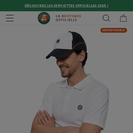
DÉCOUVREZ LES SERVIETTES OFFICIELLES 2026 !
Mon
Toggle navigation
LA
BOUTIQUE
OFFICIELLE
INDISPONIBLE