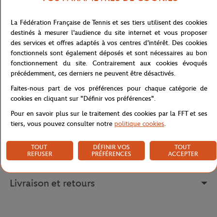
climatiques. Conçue en microfibres elle fera barrière au vent et à
la pluie. Lors des conditions plus chaudes, cette matière ainsi
qu'une bande intérieure anti-transpirante et des œillets d'aération
La Fédération Française de Tennis et ses tiers utilisent des cookies
faciliteront l'évacuation de la transpiration. Elle s'adaptera à
destinés à mesurer l'audience du site internet et vous proposer
toutes les morphologies grçce à une fermeture réglable avec clip.
des services et offres adaptés à vos centres d'intérêt. Des cookies
Le logo Roland-Garros en silicone et des bandes intérieures
fonctionnels sont également déposés et sont nécessaires au bon
marquées "Roland-Garros Paris" montreront votre attachement
fonctionnement du site. Contrairement aux cookies évoqués
pour le tournoi. Ce produit sera idéal pour votre pratique du
précédemment, ces derniers ne peuvent être désactivés.
tennis.
Faites-nous part de vos préférences pour chaque catégorie de
Référence :
RCQA0419-TBA-TU
cookies en cliquant sur "Définir vos préférences".
Pour en savoir plus sur le traitement des cookies par la FFT et ses
tiers, vous pouvez consulter notre
politique cookies
.
Caractéristiques
TOUT
DÉFINIR VOS
TOUT
REFUSER
PRÉFÉRENCES
ACCEPTER
Livraison et retours