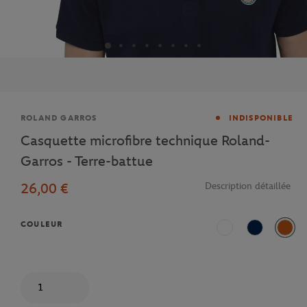
Marque
ROLAND GARROS
INDISPONIBLE
Casquette microfibre technique Roland-
Garros - Terre-battue
26,00 €
Description détaillée
COULEUR
Blanc
Marine
Terre
Quantité