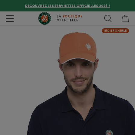
DÉCOUVREZ LES SERVIETTES OFFICIELLES 2026 !
Mon
Toggle navigation
LA
BOUTIQUE
OFFICIELLE
INDISPONIBLE