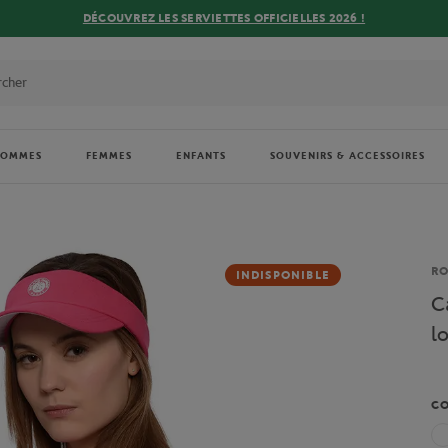
DÉCOUVREZ LES SERVIETTES OFFICIELLES 2026 !
HOMMES
FEMMES
ENFANTS
SOUVENIRS & ACCESSOIRES
Ma
R
INDISPONIBLE
C
l
C