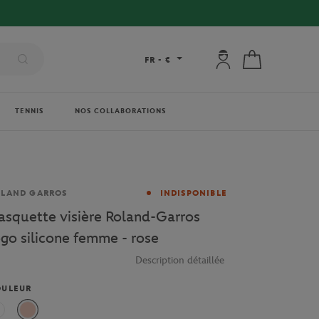
Mon compte : se co
Mon panier
FR
-
€
TENNIS
NOS COLLABORATIONS
rque
OLAND GARROS
INDISPONIBLE
asquette visière Roland-Garros
ogo silicone femme - rose
Description détaillée
OULEUR
Blanc
Rose