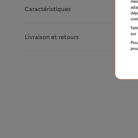
mes
ada
Caractéristiques
dép
coo
Fai
sur
Livraison et retours
Pou
pou