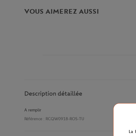
VOUS AIMEREZ AUSSI
Description détaillée
A remplir
Référence :
RCQW0918-ROS-TU
La 