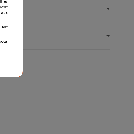
fres
ment
 aux
quant
 vous