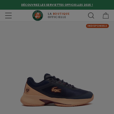
DÉCOUVREZ LES SERVIETTES OFFICIELLES 2026 !
Mon
Toggle navigation
LA
BOUTIQUE
OFFICIELLE
INDISPONIBLE