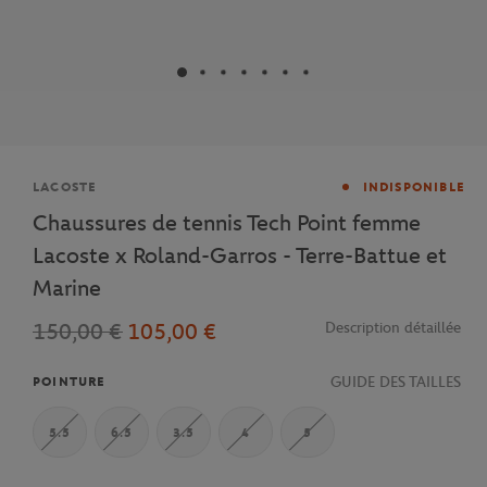
Marque
LACOSTE
INDISPONIBLE
Chaussures de tennis Tech Point femme
Lacoste x Roland-Garros - Terre-Battue et
Marine
150,00 €
105,00 €
Description détaillée
GUIDE DES TAILLES
POINTURE
5.5
6.5
3.5
4
5