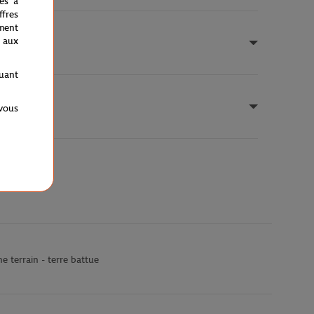
nés à
fres
ment
 aux
quant
 vous
 terrain - terre battue