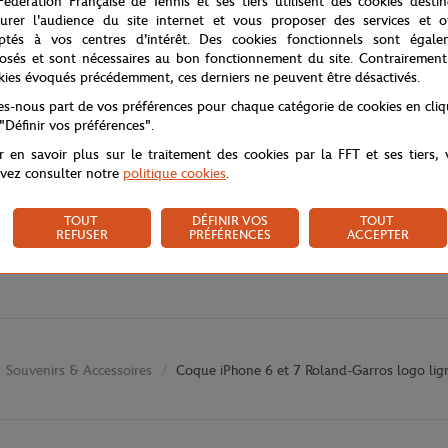
Fédération Française de Tennis et ses tiers utilisent des cookies desti
urer l'audience du site internet et vous proposer des services et of
ptés à vos centres d'intérêt. Des cookies fonctionnels sont égale
osés et sont nécessaires au bon fonctionnement du site. Contrairement
kies évoqués précédemment, ces derniers ne peuvent être désactivés.
tes-nous part de vos préférences pour chaque catégorie de cookies en cli
 "Définir vos préférences".
r en savoir plus sur le traitement des cookies par la FFT et ses tiers,
vez consulter notre
politique cookies
.
TOUT
DÉFINIR VOS
TOUT
REFUSER
PRÉFÉRENCES
ACCEPTER
Souvenirs & Accessoires
Coque iPhone 6 et 7 Roland-Garros logo ligne