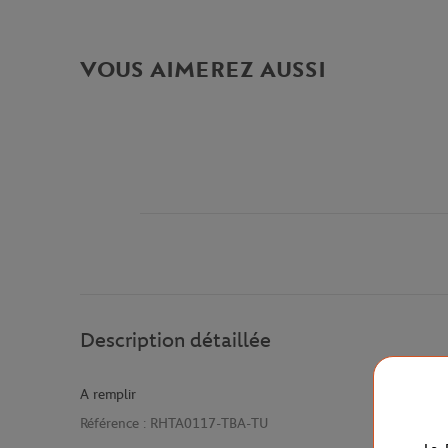
VOUS AIMEREZ AUSSI
Description détaillée
A remplir
Référence :
RHTA0117-TBA-TU