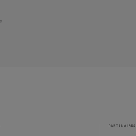
s
M
PARTENAIRES