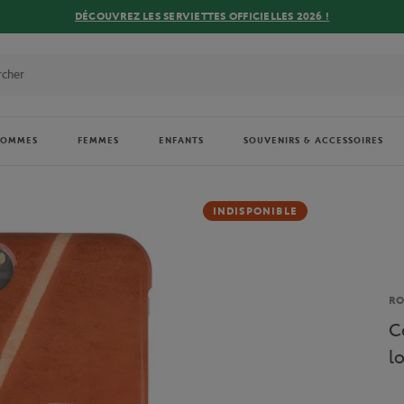
DÉCOUVREZ LES SERVIETTES OFFICIELLES 2026 !
HOMMES
FEMMES
ENFANTS
SOUVENIRS & ACCESSOIRES
INDISPONIBLE
Ma
R
C
l