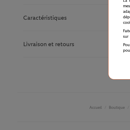
La 
mes
ada
Caractéristiques
dép
coo
Fai
sur
Livraison et retours
Pou
pou
Boutique
Accueil