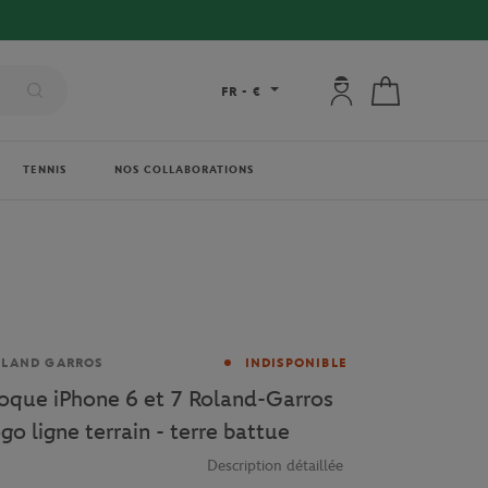
Mon compte : se co
Mon panier
FR
-
€
TENNIS
NOS COLLABORATIONS
rque
OLAND GARROS
INDISPONIBLE
oque iPhone 6 et 7 Roland-Garros
ogo ligne terrain - terre battue
Description détaillée