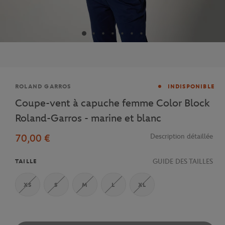
Marque
ROLAND GARROS
INDISPONIBLE
Coupe-vent à capuche femme Color Block
Roland-Garros - marine et blanc
70,00 €
Description détaillée
GUIDE DES TAILLES
TAILLE
XS
S
M
L
XL