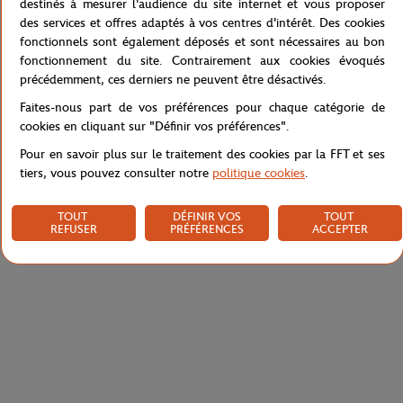
dehors, il plaira à toutes les inconditionnelles des Internationaux
destinés à mesurer l'audience du site internet et vous proposer
de France de Tennis. Ce coupe-vent est décliné en t-shirts et
des services et offres adaptés à vos centres d'intérêt. Des cookies
accessoires.
fonctionnels sont également déposés et sont nécessaires au bon
fonctionnement du site. Contrairement aux cookies évoqués
Référence :
RCVW0120-BLM
précédemment, ces derniers ne peuvent être désactivés.
Faites-nous part de vos préférences pour chaque catégorie de
cookies en cliquant sur "Définir vos préférences".
Caractéristiques
Pour en savoir plus sur le traitement des cookies par la FFT et ses
tiers, vous pouvez consulter notre
politique cookies
.
TOUT
DÉFINIR VOS
TOUT
Livraison et retours
REFUSER
PRÉFÉRENCES
ACCEPTER