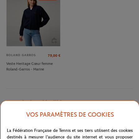
ROLAND GARROS
75,00
€
Veste Heritage Cœur femme
Roland-Garros - Marine
Description détaillée
VOS PARAMÈTRES DE COOKIES
Soyez prèts à toutes les météos lors du tournoi. Roland-Garros est
bien connu pour ses changements de temps intempestif. Avec ce
La Fédération Française de Tennis et ses tiers utilisent des cookies
coupe-vent léger, préparez-vous à toutes les occasions : qu'il
destinés à mesurer l'audience du site internet et vous proposer