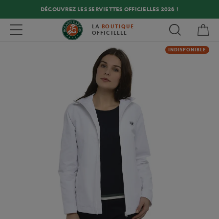
DÉCOUVREZ LES SERVIETTES OFFICIELLES 2026 !
Mon
Toggle navigation
LA
BOUTIQUE
OFFICIELLE
INDISPONIBLE