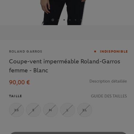
Marque
ROLAND GARROS
INDISPONIBLE
Coupe-vent imperméable Roland-Garros
femme - Blanc
90,00 €
Description détaillée
GUIDE DES TAILLES
TAILLE
XS
S
M
L
XL