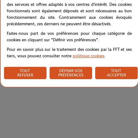
vente ou qu'il pleuve, vous serez protégés tout en restant stylé
des services et offres adaptés à vos centres d'intérêt. Des cookies
avec ce coupe-vent blanc et son bandeau marine dans le dos.
fonctionnels sont également déposés et sont nécessaires au bon
Référence :
RCVW0119-BLA
fonctionnement du site. Contrairement aux cookies évoqués
précédemment, ces derniers ne peuvent être désactivés.
Faites-nous part de vos préférences pour chaque catégorie de
cookies en cliquant sur "Définir vos préférences".
Caractéristiques
Pour en savoir plus sur le traitement des cookies par la FFT et ses
tiers, vous pouvez consulter notre
politique cookies
.
Livraison et retours
TOUT
DÉFINIR VOS
TOUT
REFUSER
PRÉFÉRENCES
ACCEPTER