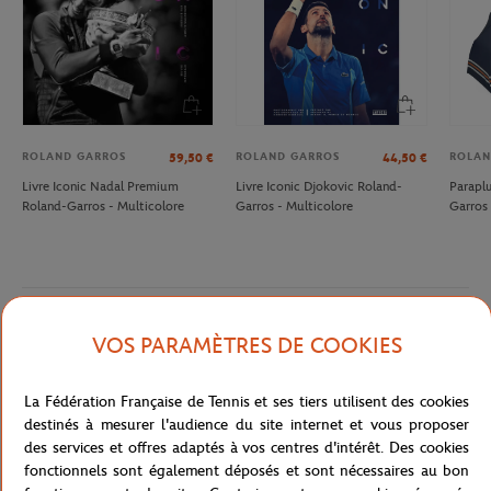
ROLAND GARROS
ROLAND GARROS
ROLAN
59,50
€
44,50
€
Livre Iconic Nadal Premium
Livre Iconic Djokovic Roland-
Parapl
Roland-Garros - Multicolore
Garros - Multicolore
Garros 
Description détaillée
VOS PARAMÈTRES DE COOKIES
A remplir
La Fédération Française de Tennis et ses tiers utilisent des cookies
destinés à mesurer l'audience du site internet et vous proposer
Référence :
RCOU0118-MLT-TU
des services et offres adaptés à vos centres d'intérêt. Des cookies
fonctionnels sont également déposés et sont nécessaires au bon