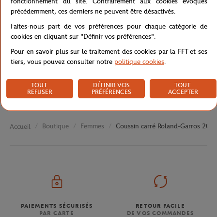
fonctionnement du site. Contrairement aux cookies évoqués
précédemment, ces derniers ne peuvent être désactivés.
Caractéristiques
Faites-nous part de vos préférences pour chaque catégorie de
cookies en cliquant sur "Définir vos préférences".
Pour en savoir plus sur le traitement des cookies par la FFT et ses
Livraison et retours
tiers, vous pouvez consulter notre
politique cookies
.
TOUT
DÉFINIR VOS
TOUT
REFUSER
PRÉFÉRENCES
ACCEPTER
Boutique
Femmes
Coussin carré Roland-Garros 2018 
Accueil
PAIEMENTS SÉCURISÉS
RETOUR FACILE
PAR CARTE
DE VOS COMMANDES