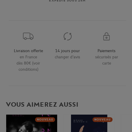
EXPÉDIÉ SOUS 24H
Livraison offerte
14 jours pour
Paiements
en France
changer d'avis
sécurisés par
dès 80€ (voir
carte
conditions)
VOUS AIMEREZ AUSSI
NOUVEAU
NOUVEAU