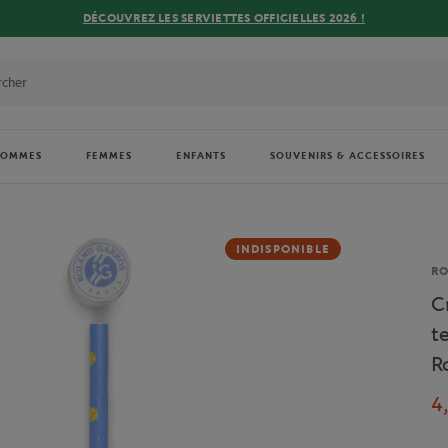
DÉCOUVREZ LES SERVIETTES OFFICIELLES 2026 !
HOMMES
FEMMES
ENFANTS
SOUVENIRS & ACCESSOIRES
INDISPONIBLE
Ma
R
C
t
R
4