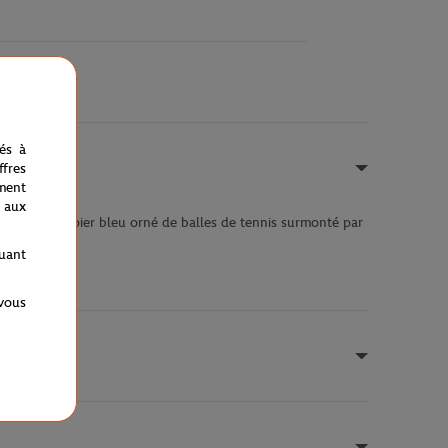
nés à
fres
ment
 aux
crayon à papier bleu orné de balles de tennis surmonté par
quant
 vous