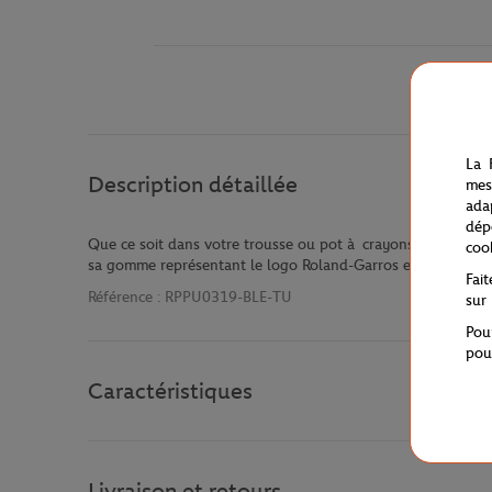
La 
Description détaillée
mes
ada
dép
Que ce soit dans votre trousse ou pot à crayons, retrouvez
coo
sa gomme représentant le logo Roland-Garros en bleu.
Fai
Référence :
RPPU0319-BLE-TU
sur
Pou
pou
Caractéristiques
Livraison et retours