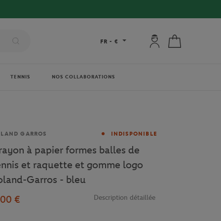
Mon compte : se co
Mon panier
FR
-
€
TENNIS
NOS COLLABORATIONS
rque
OLAND GARROS
INDISPONIBLE
rayon à papier formes balles de
ennis et raquette et gomme logo
oland-Garros - bleu
,00 €
Description détaillée