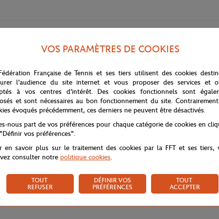
VOS PARAMÈTRES DE COOKIES
Fédération Française de Tennis et ses tiers utilisent des cookies desti
urer l'audience du site internet et vous proposer des services et of
ptés à vos centres d'intérêt. Des cookies fonctionnels sont égale
osés et sont nécessaires au bon fonctionnement du site. Contrairement
 au quotidien vos émotions vécues durant le tournois de légende avec ce 
kies évoqués précédemment, ces derniers ne peuvent être désactivés.
tes-nous part de vos préférences pour chaque catégorie de cookies en cli
 "Définir vos préférences".
r en savoir plus sur le traitement des cookies par la FFT et ses tiers,
vez consulter notre
politique cookies
.
TOUT
DÉFINIR VOS
TOUT
REFUSER
PRÉFÉRENCES
ACCEPTER