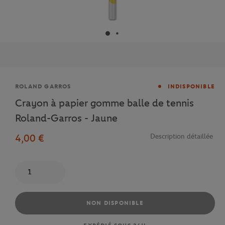
Marque
ROLAND GARROS
INDISPONIBLE
Crayon à papier gomme balle de tennis
Roland-Garros - Jaune
4,00 €
Description détaillée
Quantité
NON DISPONIBLE