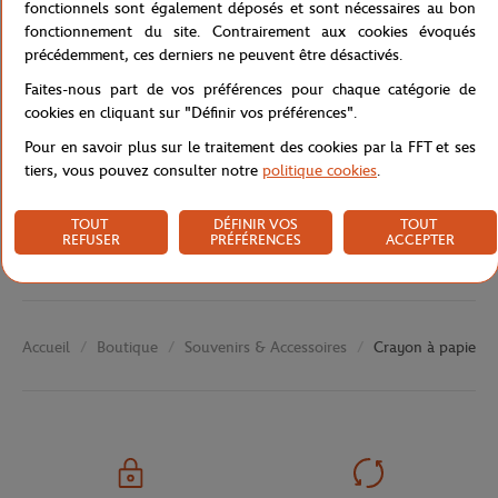
fonctionnels sont également déposés et sont nécessaires au bon
fonctionnement du site. Contrairement aux cookies évoqués
précédemment, ces derniers ne peuvent être désactivés.
Faites-nous part de vos préférences pour chaque catégorie de
Caractéristiques
cookies en cliquant sur "Définir vos préférences".
Pour en savoir plus sur le traitement des cookies par la FFT et ses
tiers, vous pouvez consulter notre
politique cookies
.
Livraison et retours
TOUT
DÉFINIR VOS
TOUT
REFUSER
PRÉFÉRENCES
ACCEPTER
Boutique
Souvenirs & Accessoires
Crayon à papier g
Accueil