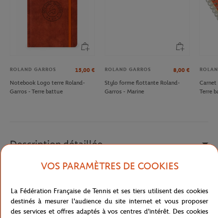
ROLAND GARROS
ROLAND GARROS
ROLAN
15,00
€
8,00
€
Notebook Logo terre Roland-
Stylo forme flottante Roland-
Carnet 
Garros - Terre battue
Garros - Marine
Terre b
Description détaillée
VOS PARAMÈTRES DE COOKIES
Que ce soit dans votre trousse ou pot à crayons, retrouvez au
quotidien vos émotions vécues durant le tournois de légende avec
La Fédération Française de Tennis et ses tiers utilisent des cookies
ce crayon à papier orné de balles et de raquettes surmonté par sa
destinés à mesurer l'audience du site internet et vous proposer
gomme représentant le logo Roland-Garros tricolore.
des services et offres adaptés à vos centres d'intérêt. Des cookies
Référence :
RPPU0917-JAU-TU