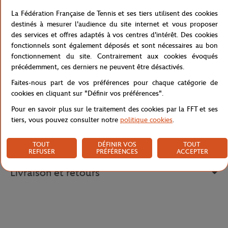
Le message humoristique imprimé en coloris rose " J'peux pas je
La Fédération Française de Tennis et ses tiers utilisent des cookies
suis à Roland" de se débardeur en jersey de coton blanc vous
destinés à mesurer l'audience du site internet et vous proposer
remémorera vos meilleurs moments passés au sein du stade
des services et offres adaptés à vos centres d'intérêt. Des cookies
Roland-Garros. 100% féminin, ce débardeur signature est aussi
fonctionnels sont également déposés et sont nécessaires au bon
disponible pour les plus jeunes fans. Des sweats et des t-shirts de
fonctionnement du site. Contrairement aux cookies évoqués
cette capsule sont également déclinés pour monsieur.
précédemment, ces derniers ne peuvent être désactivés.
Référence :
RTSW0618-BLR
Faites-nous part de vos préférences pour chaque catégorie de
cookies en cliquant sur "Définir vos préférences".
Pour en savoir plus sur le traitement des cookies par la FFT et ses
tiers, vous pouvez consulter notre
politique cookies
.
Caractéristiques
TOUT
DÉFINIR VOS
TOUT
REFUSER
PRÉFÉRENCES
ACCEPTER
Livraison et retours