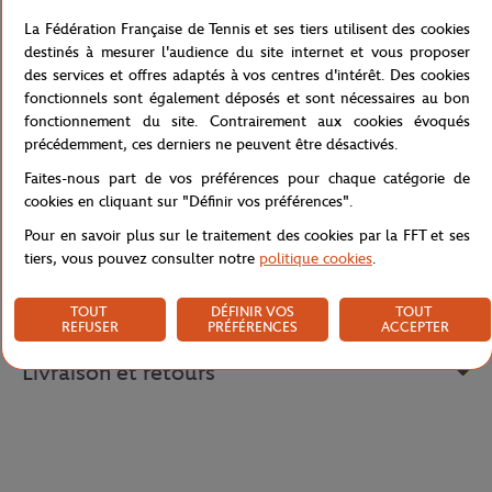
Ce débardeur en jersey de coton fait partie de la capsule message
La Fédération Française de Tennis et ses tiers utilisent des cookies
"J'peux pas je suis à Roland. Son message humoristique imprimé en
destinés à mesurer l'audience du site internet et vous proposer
coloris rose " J'peux pas je suis à Roland" rappellera à toutes les
des services et offres adaptés à vos centres d'intérêt. Des cookies
jeunes fans de tennis leurs plus beaux souvenirs passés dans le
fonctionnels sont également déposés et sont nécessaires au bon
stade mythique Roland-Garros. Ce débardeur est aussi décliné
fonctionnement du site. Contrairement aux cookies évoqués
pour les plus grandes.
précédemment, ces derniers ne peuvent être désactivés.
Référence :
RTSG0617-BLR
Faites-nous part de vos préférences pour chaque catégorie de
cookies en cliquant sur "Définir vos préférences".
Pour en savoir plus sur le traitement des cookies par la FFT et ses
tiers, vous pouvez consulter notre
politique cookies
.
Caractéristiques
TOUT
DÉFINIR VOS
TOUT
REFUSER
PRÉFÉRENCES
ACCEPTER
Livraison et retours