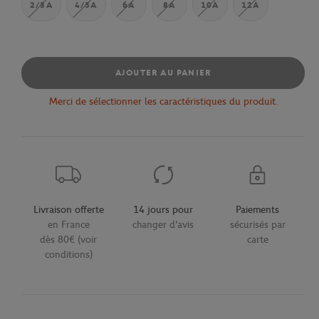
2/3A
4/5A
6A
8A
10A
12A
AJOUTER AU PANIER
Merci de sélectionner les caractéristiques du produit.
Livraison offerte
14 jours pour
Paiements
en France
changer d'avis
sécurisés par
dès 80€ (voir
carte
conditions)