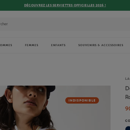
DÉCOUVREZ LES SERVIETTES OFFICIELLES 2026 !
HOMMES
FEMMES
ENFANTS
SOUVENIRS & ACCESSOIRES
Ma
LA
D
R
INDISPONIBLE
9
C