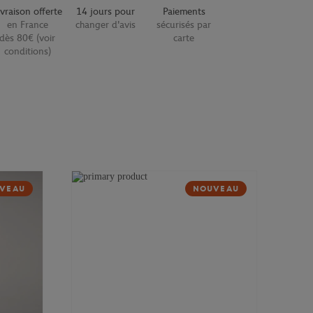
ivraison offerte
14 jours pour
Paiements
en France
changer d'avis
sécurisés par
dès 80€ (voir
carte
conditions)
VEAU
NOUVEAU