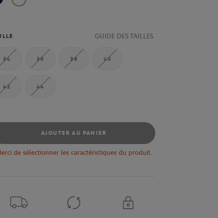
Marine / Blanc / Blanc
Blanc
GUIDE DES TAILLES
ILLE
34
36
38
40
42
44
AJOUTER AU PANIER
erci de sélectionner les caractéristiques du produit.