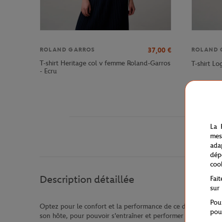
37,00
€
ROLAND GARROS
ROLAND 
T-shirt Heritage col v femme Roland-Garros
T-shirt L
- Ecru
La 
mes
ada
dép
coo
Description détaillée
Fai
sur
Pou
Optez pour le confort et la performance de ce débardeur réa
pou
son hôte, pour pouvoir s'entraîner et performer dans les m