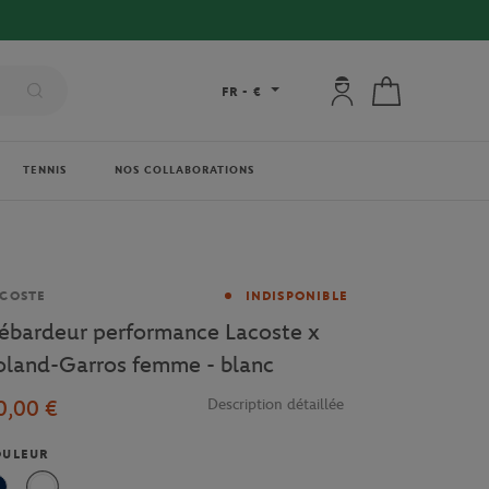
Mon compte : se co
Mon panier
FR
-
€
TENNIS
NOS COLLABORATIONS
rque
COSTE
INDISPONIBLE
ébardeur performance Lacoste x
oland-Garros femme - blanc
0,00 €
Description détaillée
OULEUR