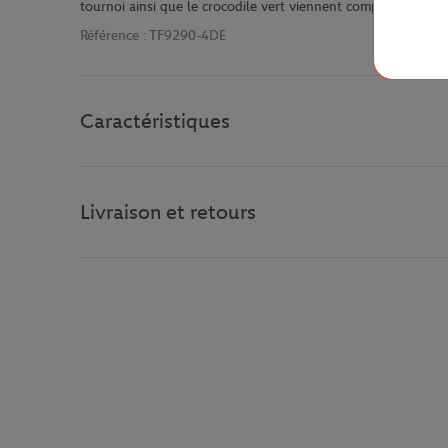
tournoi ainsi que le crocodile vert viennent compléter ce mod
Référence :
TF9290-4DE
Caractéristiques
Livraison et retours