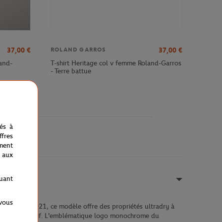
37,00
€
37,00
€
ROLAND GARROS
and-
T-shirt Heritage col v femme Roland-Garros
- Terre battue
nés à
fres
ment
 aux
quant
 vous
le tournoi 2021, ce modèle offre des propriétés ultradry à
 son look sportif. L'emblématique logo monochrome du