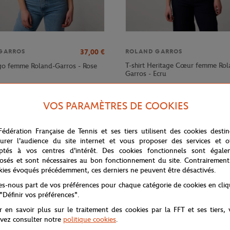
37,00
€
GARROS
ROLAND GARROS
T-shirt Heritage Cœur femme Rol
ogo femme Roland-Garros - Rose
Garros - Ecru
VOS PARAMÈTRES DE COOKIES
Fédération Française de Tennis et ses tiers utilisent des cookies desti
urer l'audience du site internet et vous proposer des services et of
ptés à vos centres d'intérêt. Des cookies fonctionnels sont égale
osés et sont nécessaires au bon fonctionnement du site. Contrairement
kies évoqués précédemment, ces derniers ne peuvent être désactivés.
tes-nous part de vos préférences pour chaque catégorie de cookies en cli
 "Définir vos préférences".
r en savoir plus sur le traitement des cookies par la FFT et ses tiers,
lisé en jacquard graphique. Issu de notre collaboration avec Lacoste sur 
vez consulter notre
politique cookies
.
eilleures conditions. Au milieu du dos, une bande signée vient souligner