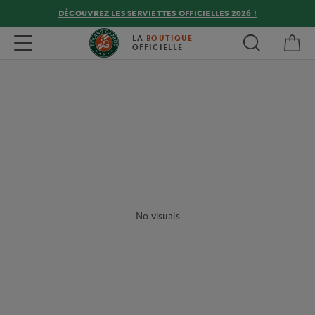
DÉCOUVREZ LES SERVIETTES OFFICIELLES 2026 !
Mon
Toggle navigation
LA
BOUTIQUE
OFFICIELLE
No visuals