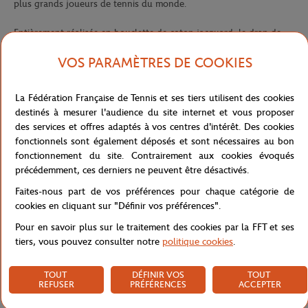
plus grands joueurs de tennis du monde.
Entièrement réalisée en bouclette de coton jacquard, le drap de
plage Roland-Garros 2023 se distingue par un design élégant qui
VOS PARAMÈTRES DE COOKIES
saura séduire tous les sportifs et les passionnés de tennis. Son
fond de couleur marine harmonise les lignes graphique de la tour
Eiffel avec le filet du court de tennis. Un liteau de couleur terre
La Fédération Française de Tennis et ses tiers utilisent des cookies
battue, repris en haut et en bas de la serviette, affiche l'inscription
destinés à mesurer l'audience du site internet et vous proposer
«Roland-Garros 2023».
des services et offres adaptés à vos centres d'intérêt. Des cookies
fonctionnels sont également déposés et sont nécessaires au bon
La sélection du coton employé, ainsi que le soin apporté à la
fonctionnement du site. Contrairement aux cookies évoqués
fabrication et aux finitions, promettent un confort et une qualité
précédemment, ces derniers ne peuvent être désactivés.
optimale. Elle bénéficie d'un toucher ultra-moelleux et d'un grand
Faites-nous part de vos préférences pour chaque catégorie de
pouvoir absorbant.
cookies en cliquant sur "Définir vos préférences".
Le drap de plage joueur édition 2023 se glisse facilement dans un
sac pour vous accompagner à la plage ou à la piscine, et peut être
Pour en savoir plus sur le traitement des cookies par la FFT et ses
utilisé comme drap de bain. Ce drap de plage joueur peut être
tiers, vous pouvez consulter notre
politique cookies
.
combiné avec le drap de plage joueuse Roland-Garros.
Référence :
CSVU0623-MAR-TU
TOUT
DÉFINIR VOS
TOUT
REFUSER
PRÉFÉRENCES
ACCEPTER