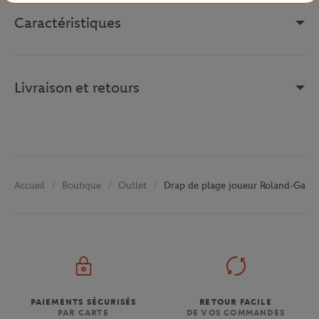
Caractéristiques
Livraison et retours
Boutique
Outlet
Drap de plage joueur Roland-Garro
Accueil
PAIEMENTS SÉCURISÉS
RETOUR FACILE
PAR CARTE
DE VOS COMMANDES