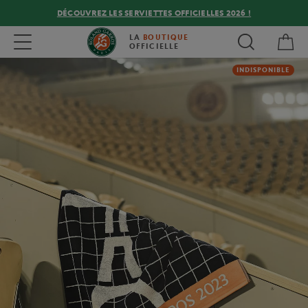
DÉCOUVREZ LES SERVIETTES OFFICIELLES 2026 !
Mon
Toggle navigation
LA
BOUTIQUE
OFFICIELLE
INDISPONIBLE