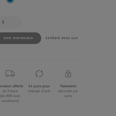
Blanc
Bleu
antité
NON DISPONIBLE
EXPÉDIÉ SOUS 24H
ivraison offerte
14 jours pour
Paiements
en France
changer d'avis
sécurisés par
dès 80€ (voir
carte
conditions)