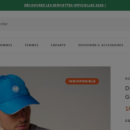
DÉCOUVREZ LES SERVIETTES OFFICIELLES 2026 !
HOMMES
FEMMES
ENFANTS
SOUVENIRS & ACCESSOIRES
Ma
R
INDISPONIBLE
D
G
1
C