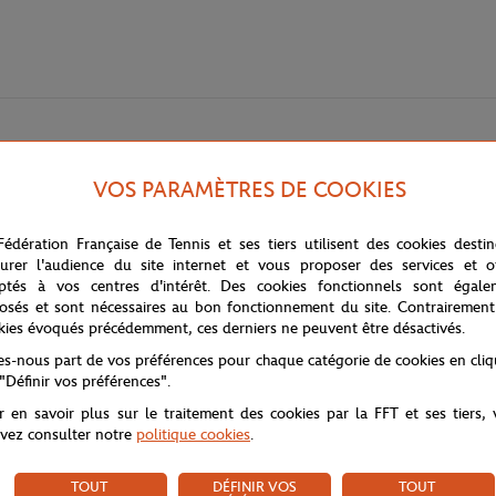
VOS PARAMÈTRES DE COOKIES
Fédération Française de Tennis et ses tiers utilisent des cookies desti
urer l'audience du site internet et vous proposer des services et of
ptés à vos centres d'intérêt. Des cookies fonctionnels sont égale
tion Pop Energy est l'accessoire parfait pour compléter votre tenue de ten
osés et sont nécessaires au bon fonctionnement du site. Contrairement
n du tennis sur différentes surfaces de jeu.
kies évoqués précédemment, ces derniers ne peuvent être désactivés.
 touche d'authenticité et de prestige à votre look. Fabriqués dans un m
tes-nous part de vos préférences pour chaque catégorie de cookies en cli
t également la transpiration pour vous permettre de rester concentré su
 "Définir vos préférences".
 de vous entraîner, ce duo de poignets est un choix parfait pour afficher
r en savoir plus sur le traitement des cookies par la FFT et ses tiers,
vez consulter notre
politique cookies
.
TOUT
DÉFINIR VOS
TOUT