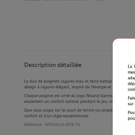
Description détaillée
La 
mes
ada
Le duo de poignets rayures bleu et terre battue de la collec
dép
design à rayures élégant, inspiré de l'énergie et de la passio
coo
Chaque poignet est orné du logo Roland Garros, ajoutant une
Fai
seulement un confort optimal pendant le jeu, mais absorben
sur
Que vous soyez sur le court de tennis ou simplement en train
Pou
confort et d'un style exceptionnels.
pou
Référence :
RPEU0424-BTB-TU