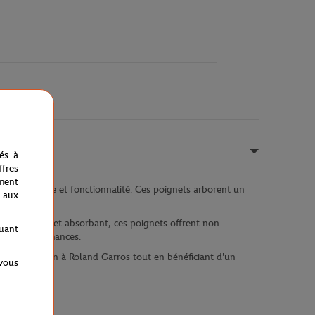
nés à
fres
ment
nis avec style et fonctionnalité. Ces poignets arborent un
 aux
atériau doux et absorbant, ces poignets offrent non
quant
r vos performances.
 votre soutien à Roland Garros tout en bénéficiant d'un
 vous