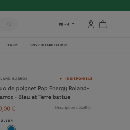
Mon compte : se co
Mon panier
FR
-
€
TENNIS
NOS COLLABORATIONS
rque
OLAND GARROS
INDISPONIBLE
uo de poignet Pop Energy Roland-
arros - Bleu et Terre battue
0,00 €
Description détaillée
OULEUR