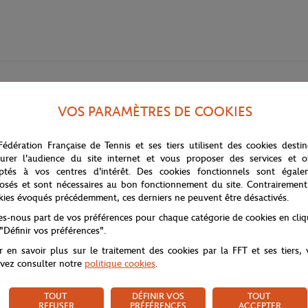
VOS PARAMÈTRES DE COOKIES
Fédération Française de Tennis et ses tiers utilisent des cookies desti
urer l'audience du site internet et vous proposer des services et of
ptés à vos centres d'intérêt. Des cookies fonctionnels sont égale
osés et sont nécessaires au bon fonctionnement du site. Contrairement
ndispensable pour tous les amateurs de tennis qui cherchent à ajouter un
kies évoqués précédemment, ces derniers ne peuvent être désactivés.
ton, 12% d'élasthanne et 8% de polyester, ce qui en fait un produit confo
tes-nous part de vos préférences pour chaque catégorie de cookies en cli
sur ton du logo central Roland Garros, ce qui leur donne un look élégant 
 "Définir vos préférences".
hs de tennis.
r en savoir plus sur le traitement des cookies par la FFT et ses tiers,
. Il est également facile à entretenir, lavable en machine et résistant à la d
vez consulter notre
politique cookies
.
TOUT
DÉFINIR VOS
TOUT
REFUSER
PRÉFÉRENCES
ACCEPTER