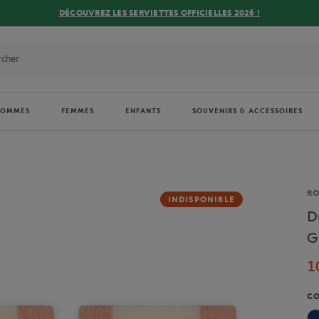
DÉCOUVREZ LES SERVIETTES OFFICIELLES 2026 !
HOMMES
FEMMES
ENFANTS
SOUVENIRS & ACCESSOIRES
Ma
R
INDISPONIBLE
D
G
1
C