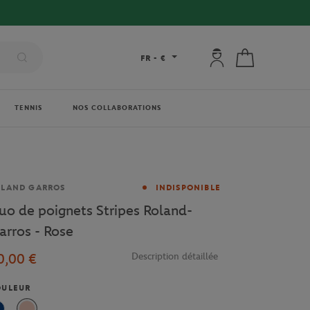
Mon compte : se co
Mon panier
FR
-
€
TENNIS
NOS COLLABORATIONS
rque
OLAND GARROS
INDISPONIBLE
uo de poignets Stripes Roland-
arros - Rose
0,00 €
Description détaillée
OULEUR