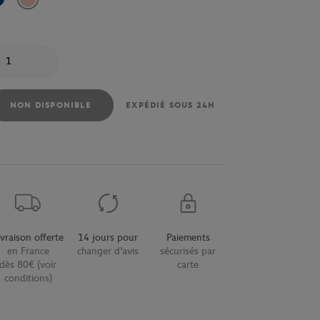
Bleu
Rose
antité
NON DISPONIBLE
EXPÉDIÉ SOUS 24H
ivraison offerte
14 jours pour
Paiements
en France
changer d'avis
sécurisés par
dès 80€ (voir
carte
conditions)