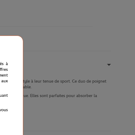
nés à
fres
ment
 aux
e touche de style à leur tenue de sport. Ce duo de poignet
rtable et durable.
quant
et authentique. Elles sont parfaites pour absorber la
 vous
écoloration.