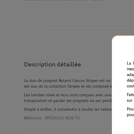
La 
Description détaillée
mes
ada
dép
Le duo de poignet Roland Garros Stripes est un accessoire i
coo
est issu de la collection Stripes et est composé à 80% de co
Fai
Les bandes roses et écru sont conçues avec une finition ton 
sur
transpiration et garder les poignets au sec pendant les matc
Pou
Simple à enfiler, il conviendra à toutes les tailles de poignet
pou
Référence :
RPEU0323-ROS-TU