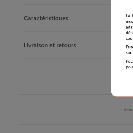
La 
Caractéristiques
mes
ada
dép
coo
Livraison et retours
Fai
sur
Pou
pou
Accue