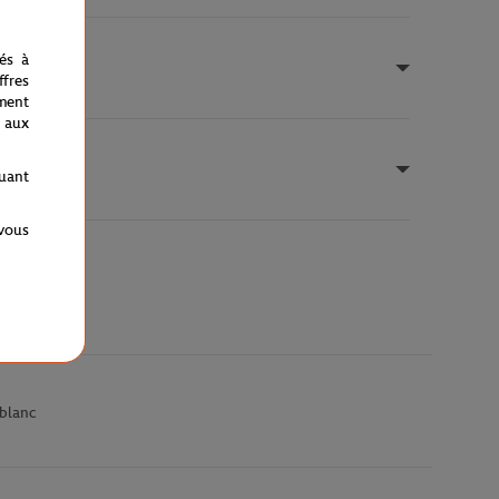
nés à
fres
ment
 aux
quant
 vous
blanc