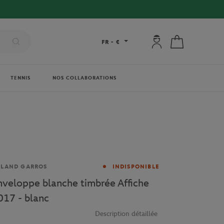
Mon compte : se co
Mon panier
FR
-
€
TENNIS
NOS COLLABORATIONS
rque
OLAND GARROS
INDISPONIBLE
nveloppe blanche timbrée Affiche
017 - blanc
Description détaillée