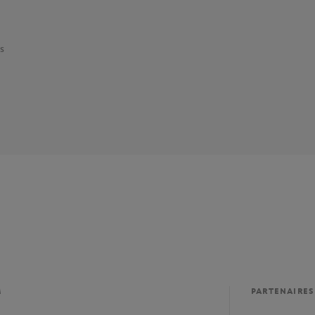
s
M
PARTENAIRES