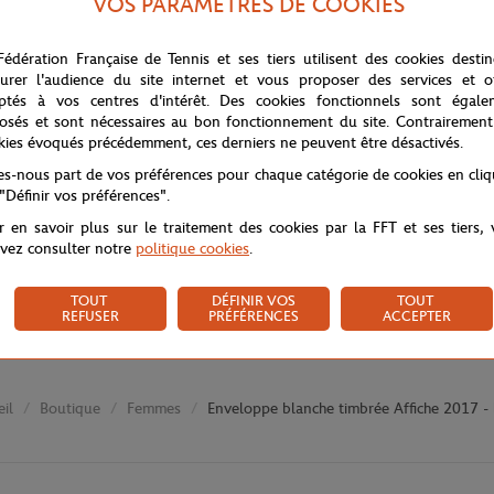
VOS PARAMÈTRES DE COOKIES
Fédération Française de Tennis et ses tiers utilisent des cookies desti
urer l'audience du site internet et vous proposer des services et of
ptés à vos centres d'intérêt. Des cookies fonctionnels sont égale
osés et sont nécessaires au bon fonctionnement du site. Contrairement
kies évoqués précédemment, ces derniers ne peuvent être désactivés.
tes-nous part de vos préférences pour chaque catégorie de cookies en cli
 "Définir vos préférences".
r en savoir plus sur le traitement des cookies par la FFT et ses tiers,
vez consulter notre
politique cookies
.
TOUT
DÉFINIR VOS
TOUT
REFUSER
PRÉFÉRENCES
ACCEPTER
Boutique
Femmes
Enveloppe blanche timbrée Affiche 2017 - 
il