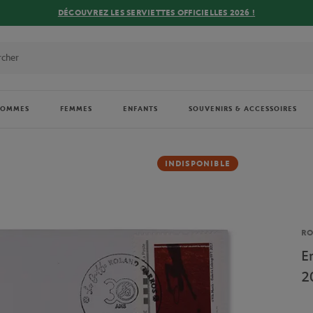
DÉCOUVREZ LES SERVIETTES OFFICIELLES 2026 !
HOMMES
FEMMES
ENFANTS
SOUVENIRS & ACCESSOIRES
INDISPONIBLE
Ma
R
E
2