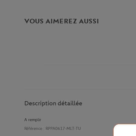
VOUS AIMEREZ AUSSI
Description détaillée
A remplir
Référence :
RPPA0617-MLT-TU