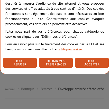
destinés à mesurer l'audience du site internet et vous proposer
le lot de 5 cartes postales Roland-Garros, c'est le combo parfait.
des services et offres adaptés à vos centres d'intérêt. Des cookies
Référence :
RPPA1019-MLT-TU
fonctionnels sont également déposés et sont nécessaires au bon
fonctionnement du site. Contrairement aux cookies évoqués
précédemment, ces derniers ne peuvent être désactivés.
Faites-nous part de vos préférences pour chaque catégorie de
Caractéristiques
cookies en cliquant sur "Définir vos préférences".
Pour en savoir plus sur le traitement des cookies par la FFT et ses
tiers, vous pouvez consulter notre
politique cookies
.
Livraison et retours
TOUT
DÉFINIR VOS
TOUT
REFUSER
PRÉFÉRENCES
ACCEPTER
Boutique
Femmes
Enveloppe timbrée affiche officiel
Accueil