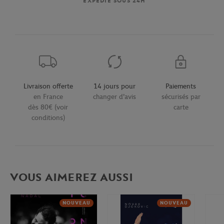
EXPÉDIÉ SOUS 24H
Livraison offerte
14 jours pour
Paiements
en France
changer d'avis
sécurisés par
dès 80€ (voir
carte
conditions)
VOUS AIMEREZ AUSSI
NOUVEAU
NOUVEAU