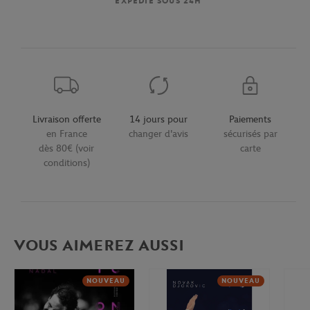
EXPÉDIÉ SOUS 24H
Livraison offerte
14 jours pour
Paiements
en France
changer d'avis
sécurisés par
dès 80€ (voir
carte
conditions)
VOUS AIMEREZ AUSSI
NOUVEAU
NOUVEAU