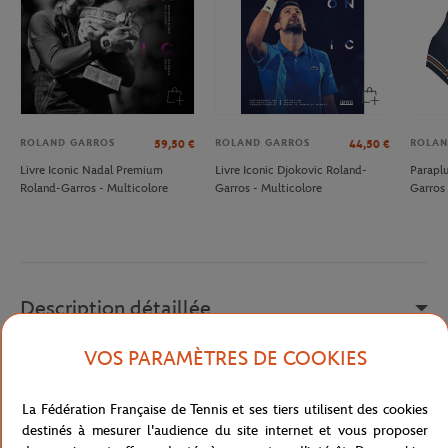
ROLAND GARROS
ROLAND GARROS
ROLAN
59,50
€
44,50
€
Livre Iconic Nadal Premium
Livre Iconic Djokovic Roland-
Parapl
Roland-Garros - Multicolore
Garros - Multicolore
Garros 
Description détaillée
VOS PARAMÈTRES DE COOKIES
Quel meilleur souvenir de la quinzaine légendaire que de
rapporter un morceau de la terre exigeante qu'ont foulé les plus
grands joueur?
La Fédération Française de Tennis et ses tiers utilisent des cookies
destinés à mesurer l'audience du site internet et vous proposer
Référence :
RDEU0118-MLT-TU