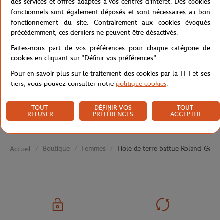
des services et offres adaptés à vos centres d'intérêt. Des cookies
fonctionnels sont également déposés et sont nécessaires au bon
fonctionnement du site. Contrairement aux cookies évoqués
précédemment, ces derniers ne peuvent être désactivés.
Caractéristiques
Faites-nous part de vos préférences pour chaque catégorie de
cookies en cliquant sur "Définir vos préférences".
Pour en savoir plus sur le traitement des cookies par la FFT et ses
Livraison et retours
tiers, vous pouvez consulter notre
politique cookies
.
TOUT
DÉFINIR VOS
TOUT
REFUSER
PRÉFÉRENCES
ACCEPTER
Boutique
Femmes
Fiole de terre battue Roland-Garro
Accueil