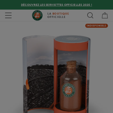
DÉCOUVREZ LES SERVIETTES OFFICIELLES 2026 !
Mon
Toggle navigation
LA
BOUTIQUE
OFFICIELLE
INDISPONIBLE