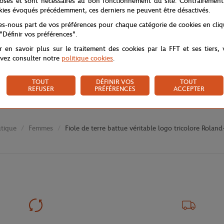
osés et sont nécessaires au bon fonctionnement du site. Contrairement
kies évoqués précédemment, ces derniers ne peuvent être désactivés.
tes-nous part de vos préférences pour chaque catégorie de cookies en cli
 "Définir vos préférences".
r en savoir plus sur le traitement des cookies par la FFT et ses tiers,
vez consulter notre
politique cookies
.
TOUT
DÉFINIR VOS
TOUT
REFUSER
PRÉFÉRENCES
ACCEPTER
tique
Femmes
Fiole de terre battue véritable logo tricolore Roland