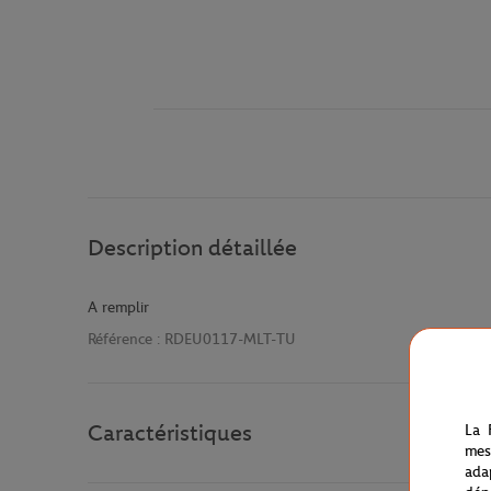
Description détaillée
A remplir
Référence :
RDEU0117-MLT-TU
Caractéristiques
La 
mes
ada