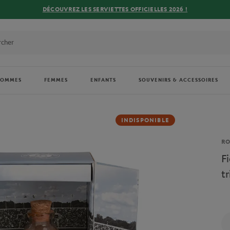
DÉCOUVREZ LES SERVIETTES OFFICIELLES 2026 !
HOMMES
FEMMES
ENFANTS
SOUVENIRS & ACCESSOIRES
INDISPONIBLE
Ma
R
F
t
Qu