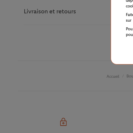
dép
coo
Livraison et retours
Fai
sur
Pou
pou
Bou
Accueil