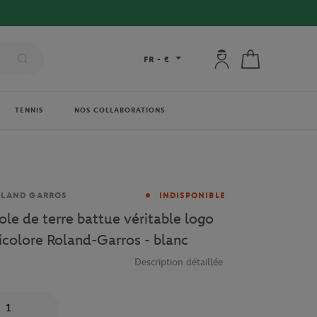
Mon compte : se co
Mon panier
FR
-
€
TENNIS
NOS COLLABORATIONS
rque
OLAND GARROS
INDISPONIBLE
iole de terre battue véritable logo
ricolore Roland-Garros - blanc
Description détaillée
antité