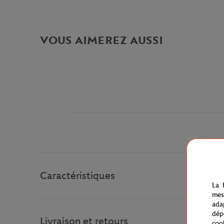
VOUS AIMEREZ AUSSI
Caractéristiques
La 
mes
ada
dép
Livraison et retours
coo