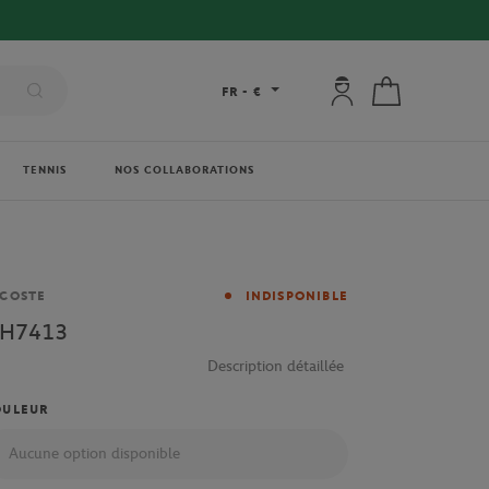
Mon compte : se co
Mon panier
FR
-
€
TENNIS
NOS COLLABORATIONS
rque
COSTE
INDISPONIBLE
H7413
Description détaillée
OULEUR
Aucune option disponible