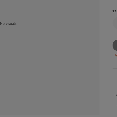
TA
No visuals
M
L