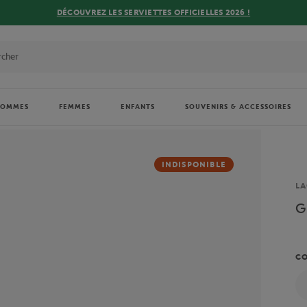
DÉCOUVREZ LES SERVIETTES OFFICIELLES 2026 !
HOMMES
FEMMES
ENFANTS
SOUVENIRS & ACCESSOIRES
INDISPONIBLE
Ma
LA
G
C