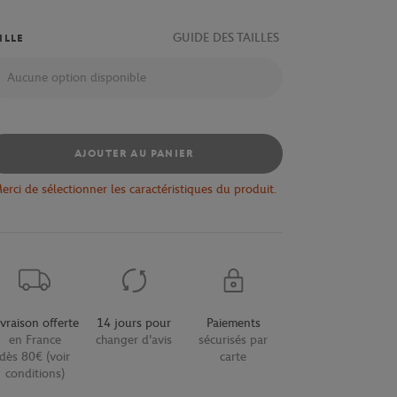
GUIDE DES TAILLES
ILLE
Aucune option disponible
AJOUTER AU PANIER
erci de sélectionner les caractéristiques du produit.
ivraison offerte
14 jours pour
Paiements
en France
changer d'avis
sécurisés par
dès 80€ (voir
carte
conditions)