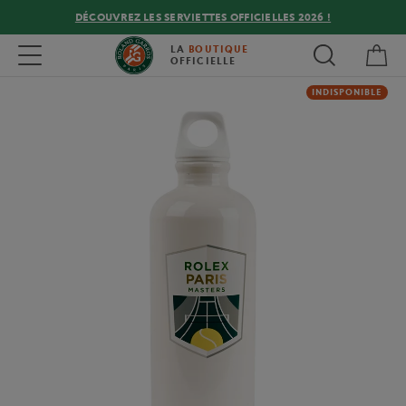
DÉCOUVREZ LES SERVIETTES OFFICIELLES 2026 !
Mon
Toggle navigation
LA
BOUTIQUE
OFFICIELLE
INDISPONIBLE