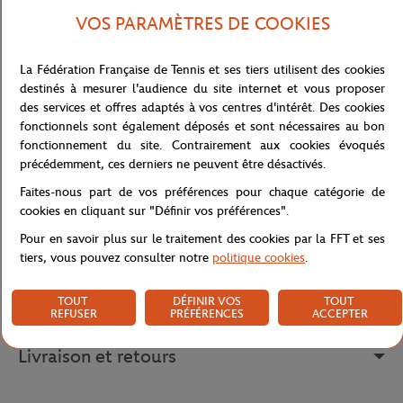
la collection Rolex Paris Masters 2023 occupe une place de choix
VOS PARAMÈTRES DE COOKIES
dans la garde-robe de tous les jours en sublimant votre look pour
un style casual et élégant à la fois.
La Fédération Française de Tennis et ses tiers utilisent des cookies
Gourde éditée pour le tournoi Rolex Paris Masters 2023 d'une
destinés à mesurer l'audience du site internet et vous proposer
capacité de 600ML. Elle est composée d'un bouchon à vis avec
des services et offres adaptés à vos centres d'intérêt. Des cookies
crochet de suspension, logo sur le devant. Elégante et pratique,
fonctionnels sont également déposés et sont nécessaires au bon
elle est emblématique du tournoi et constitue un souvenir idéal.
fonctionnement du site. Contrairement aux cookies évoqués
Fabriquée dans une seule pièce d'aluminium, cette gourde offre
précédemment, ces derniers ne peuvent être désactivés.
légèreté et durabilité et vous accompagnera partout.
Faites-nous part de vos préférences pour chaque catégorie de
Référence :
6358.10-TU
cookies en cliquant sur "Définir vos préférences".
Pour en savoir plus sur le traitement des cookies par la FFT et ses
tiers, vous pouvez consulter notre
politique cookies
.
Caractéristiques
TOUT
DÉFINIR VOS
TOUT
REFUSER
PRÉFÉRENCES
ACCEPTER
Livraison et retours