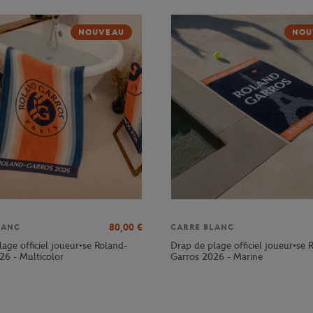
NOUVEAU
NOU
80,00
€
LANC
CARRE BLANC
age officiel joueur•se Roland-
Drap de plage officiel joueur•se 
26 - Multicolor
Garros 2026 - Marine