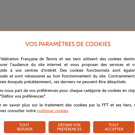
VOS PARAMÈTRES DE COOKIES
and-Garros avec la housse de couette Ace. Confectionnée en percale de co
Fédération Française de Tennis et ses tiers utilisent des cookies desti
 par les plus grandes légendes du tennis. Affichant un logo Roland-Garros
urer l'audience du site internet et vous proposer des services et of
ptés à vos centres d'intérêt. Des cookies fonctionnels sont égale
osés et sont nécessaires au bon fonctionnement du site. Contrairement
kies évoqués précédemment, ces derniers ne peuvent être désactivés.
tes-nous part de vos préférences pour chaque catégorie de cookies en cli
 "Définir vos préférences".
r en savoir plus sur le traitement des cookies par la FFT et ses tiers,
vez consulter notre
politique cookies
.
TOUT
DÉFINIR VOS
TOUT
REFUSER
PRÉFÉRENCES
ACCEPTER