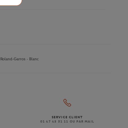
Roland-Garros - Blanc
SERVICE CLIENT
)
01 47 43 51 11 OU PAR MAIL