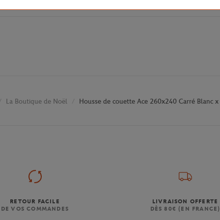
La Boutique de Noël
Housse de couette Ace 260x240 Carré Blanc x 
RETOUR FACILE
LIVRAISON OFFERTE
DE VOS COMMANDES
DÈS 80€ (EN FRANCE