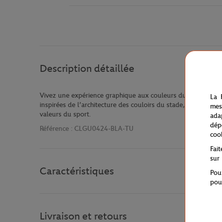
Description détaillée
Vivez une expérience graphique aux couleurs du tournoi Rol
La 
inspirées de l’architecture des couloirs du stade, arpentés
mes
valeurs du sport.
ada
dép
Référence :
CLGU0424-BLA-TU
coo
Fai
sur
Caractéristiques
Pou
pou
Livraison et retours