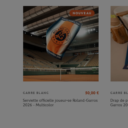
NOUVEAU
50,00
€
CARRE BLANC
CARRE B
Serviette officielle joueur•se Roland-Garros
Drap de pl
2026 - Multicolor
Garros 20