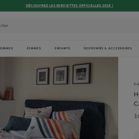
DÉCOUVREZ LES SERVIETTES OFFICIELLES 2026 !
HOMMES
FEMMES
ENFANTS
SOUVENIRS & ACCESSOIRES
Ma
CA
H
C
1
Qu