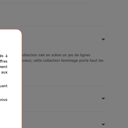
ton, cette collection met en scène un jeu de lignes
nés à
 brodé en son coeur, cette collection hommage porte haut les
fres
ment
 aux
quant
 vous