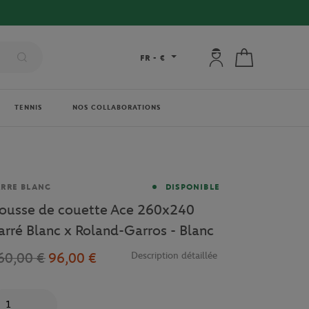
Mon compte : se co
Mon panier
FR
-
€
TENNIS
NOS COLLABORATIONS
rque
RRE BLANC
DISPONIBLE
ousse de couette Ace 260x240
arré Blanc x Roland-Garros - Blanc
60,00 €
96,00 €
Description détaillée
antité