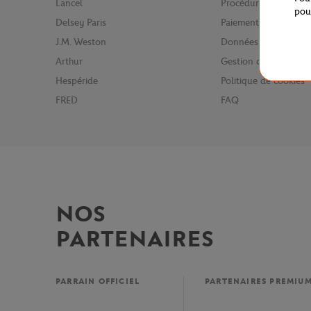
Lancel
Procédure retours
pou
Delsey Paris
Paiement sécurisé
J.M. Weston
Données personnelle
Arthur
Gestion des cookies
Hespéride
Politique de cookies
FRED
FAQ
NOS
PARTENAIRES
PARRAIN OFFICIEL
PARTENAIRES PREMIU