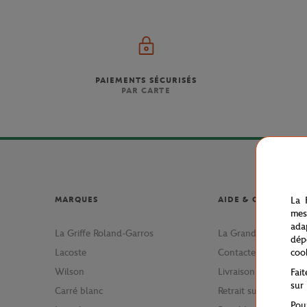
PAIEMENTS SÉCURISÉS
PAR CARTE
La 
MARQUES
AIDE & CONTACT
mes
ada
La Griffe Roland-Garros
La Grande Boutique
dép
coo
Lacoste
Contactez-nous
Wilson
Livraison
Fai
sur
Carré blanc
Retrait sur stade
Pou