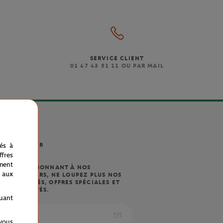
SERVICE CLIENT
)
01 47 43 51 11 OU PAR MAIL
nés à
NEWSLETTER
fres
ment
EN VOUS ABONNANT À NOS
 aux
NEWSLETTERS, NE LOUPEZ PLUS NOS
NOUVEAUTÉS, OFFRES SPÉCIALES ET
EXCLUSIVITÉS.
quant
 vous