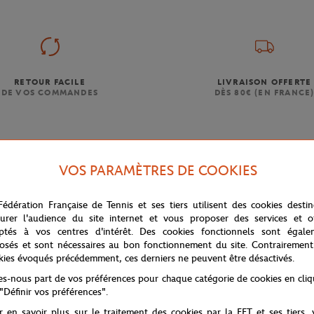
RETOUR FACILE
LIVRAISON OFFERTE
DE VOS COMMANDES
DÈS 80€ (EN FRANCE
VOS PARAMÈTRES DE COOKIES
Fédération Française de Tennis et ses tiers utilisent des cookies desti
COLLECTION
urer l'audience du site internet et vous proposer des services et of
ptés à vos centres d'intérêt. Des cookies fonctionnels sont égale
Chapeaux et Casquettes
osés et sont nécessaires au bon fonctionnement du site. Contrairement
kies évoqués précédemment, ces derniers ne peuvent être désactivés.
Literie Roland-Garros
tes-nous part de vos préférences pour chaque catégorie de cookies en cli
 "Définir vos préférences".
r en savoir plus sur le traitement des cookies par la FFT et ses tiers,