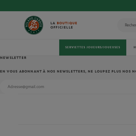
LA
BOUTIQUE
OFFICIELLE
SERVIETTES JOUEURS/JOUEUSES
NEWSLETTER
EN VOUS ABONNANT À NOS NEWSLETTERS, NE LOUPEZ PLUS NOS NO
Inscription aux offres partenaires
Inscription aux offres de la FFT
Je souhaite recevoir les offres des partenaires sélectionnés de la FFT.
Je souhaite recevoir en avant-premières les offres et bons plans de la FFT 