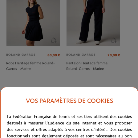
ROLAND GARROS
ROLAND GARROS
80,00
€
70,00
€
Robe Heritage femme Roland-
Pantalon Heritage femme
Garros - Marine
Roland-Garros - Marine
VOS PARAMÈTRES DE COOKIES
Description détaillée
La Fédération Française de Tennis et ses tiers utilisent des cookies
A supprimer
destinés à mesurer l'audience du site internet et vous proposer
Référence :
RJUW0118-MAR
des services et offres adaptés à vos centres d'intérêt. Des cookies
fonctionnels sont également déposés et sont nécessaires au bon