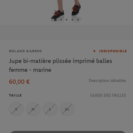
Marque
ROLAND GARROS
INDISPONIBLE
Jupe bi-matière plissée imprimé balles
femme - marine
60,00 €
Description détaillée
GUIDE DES TAILLES
TAILLE
S
M
L
XL