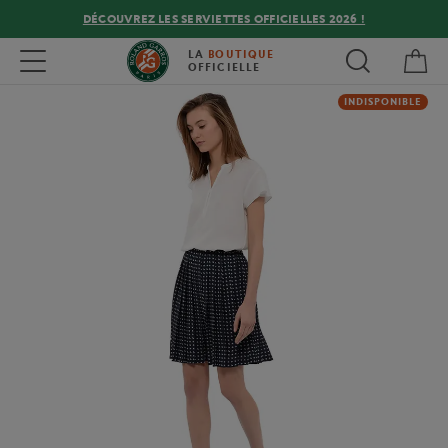
DÉCOUVREZ LES SERVIETTES OFFICIELLES 2026 !
Mon
Toggle navigation
LA
BOUTIQUE
OFFICIELLE
INDISPONIBLE