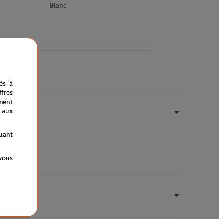
Blanc
nés à
fres
ment
 aux
quant
 vous