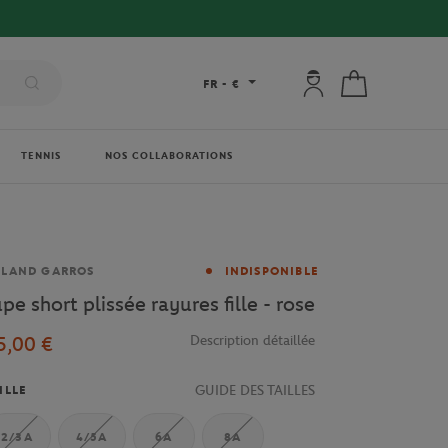
Mon compte : se co
Mon panier
FR
-
€
TENNIS
NOS COLLABORATIONS
rque
OLAND GARROS
INDISPONIBLE
upe short plissée rayures fille - rose
5,00 €
Description détaillée
GUIDE DES TAILLES
ILLE
2/3A
4/5A
6A
8A