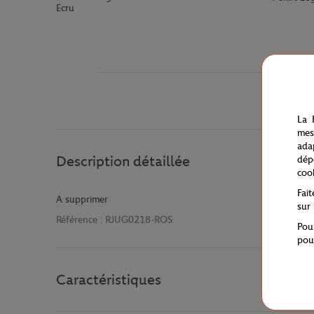
Ecru
La 
mes
ada
Description détaillée
dép
coo
Fai
A supprimer
sur
Référence :
RJUG0218-ROS
Pou
pou
Caractéristiques