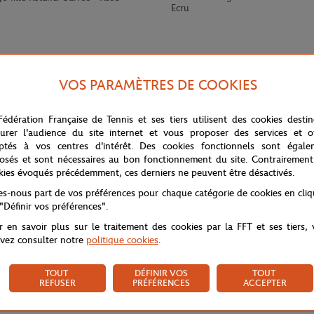
Ecru
VOS PARAMÈTRES DE COOKIES
Fédération Française de Tennis et ses tiers utilisent des cookies desti
urer l'audience du site internet et vous proposer des services et of
ptés à vos centres d'intérêt. Des cookies fonctionnels sont égale
osés et sont nécessaires au bon fonctionnement du site. Contrairement
kies évoqués précédemment, ces derniers ne peuvent être désactivés.
tes-nous part de vos préférences pour chaque catégorie de cookies en cli
 "Définir vos préférences".
r en savoir plus sur le traitement des cookies par la FFT et ses tiers,
vez consulter notre
politique cookies
.
TOUT
DÉFINIR VOS
TOUT
REFUSER
PRÉFÉRENCES
ACCEPTER