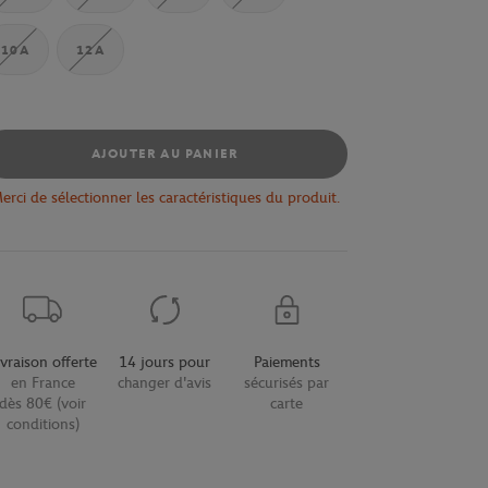
10A
12A
AJOUTER AU PANIER
erci de sélectionner les caractéristiques du produit.
ivraison offerte
14 jours pour
Paiements
en France
changer d'avis
sécurisés par
dès 80€ (voir
carte
conditions)