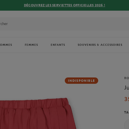
DÉCOUVREZ LES SERVIETTES OFFICIELLES 2026 !
HOMMES
FEMMES
ENFANTS
SOUVENIRS & ACCESSOIRES
Ma
R
INDISPONIBLE
J
3
TA