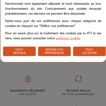
fonctionnels sont également déposés et sont nécessaires au bon
fonctionnement du site. Contrairement aux cookies évoqués
précédemment, ces derniers ne peuvent être désactivés.
Livraison et retours
Faites-nous part de vos préférences pour chaque catégorie de
cookies en cliquant sur "Définir vos préférences".
Pour en savoir plus sur le traitement des cookies par la FFT et ses
tiers, vous pouvez consulter notre
politique cookies
.
TOUT
DÉFINIR VOS
TOUT
Boutique
Nos collaborations
MAQUILLAGE FFT EDF
Accueil
REFUSER
PRÉFÉRENCES
ACCEPTER
PAIEMENTS SÉCURISÉS
RETOUR FACILE
PAR CARTE
DE VOS COMMANDES