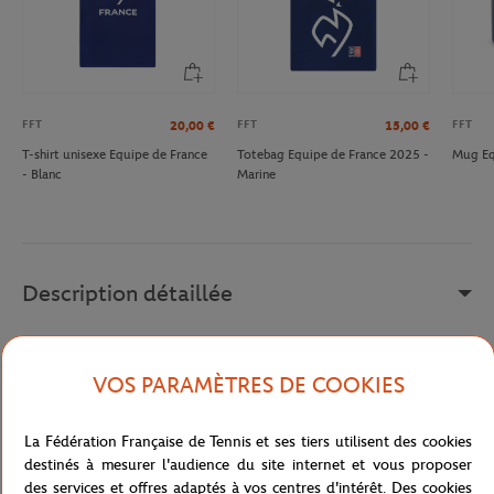
FFT
FFT
FFT
20,00
€
15,00
€
T-shirt unisexe Equipe de France
Totebag Equipe de France 2025 -
Mug Eq
- Blanc
Marine
Description détaillée
MAQUILLAGE FFT EDF - MULTICOLORE
VOS PARAMÈTRES DE COOKIES
Référence :
FJEU0125-MLT-TU
La Fédération Française de Tennis et ses tiers utilisent des cookies
destinés à mesurer l'audience du site internet et vous proposer
Caractéristiques
des services et offres adaptés à vos centres d'intérêt. Des cookies