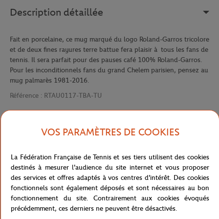
Description détaillée
Fait en porcelaine, ce mug marqué du logo Roland-Garros tricolore
et de deux fines rayures terre battue fera plaisir à tous les fans de
tennis. Il sera parfait pour des pauses café 100% Roland-Garros.
Pour les inconditionnels fans du grand Chelem parisien, pensez au
mug palmarès 1981-2016.
Référence :
RTAU0117-TBA-TU
VOS PARAMÈTRES DE COOKIES
Caractéristiques
La Fédération Française de Tennis et ses tiers utilisent des cookies
destinés à mesurer l'audience du site internet et vous proposer
des services et offres adaptés à vos centres d'intérêt. Des cookies
Livraison et retours
fonctionnels sont également déposés et sont nécessaires au bon
fonctionnement du site. Contrairement aux cookies évoqués
précédemment, ces derniers ne peuvent être désactivés.