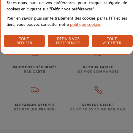
Faites-nous part de vos préférences pour chaque catégorie de
cookies en cliquant sur "Définir vos préférences".
Pour en savoir plus sur le traitement des cookies par la FFT et ses
Boutique
Femmes
Mug Roland-Garros logo tricolore 
Accueil
tiers, vous pouvez consulter notre
politique cookies
.
TOUT
DÉFINIR VOS
TOUT
REFUSER
PRÉFÉRENCES
ACCEPTER
PAIEMENTS SÉCURISÉS
RETOUR FACILE
PAR CARTE
DE VOS COMMANDES
LIVRAISON OFFERTE
SERVICE CLIENT
DÈS 80€ (EN FRANCE)
01 47 43 51 11 OU PAR MAIL