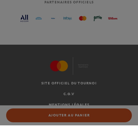
PARTENAIRES OFFICIELS
SITE OFFICIEL DU TOURNOI
C.G.V
MENTIONS LÉGALES
AJOUTER AU PANIER
NON DISPONIBLE
FR
-
€
©2026 ROLAND-GARROS